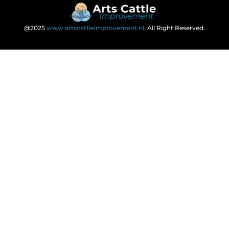
@2025
www.artscattleimprovement.nl
. All Right Reserved.