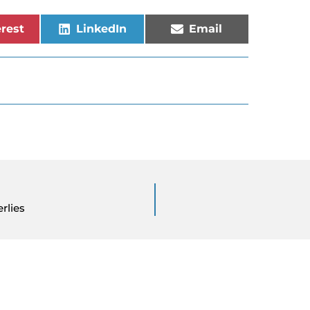
rest
LinkedIn
Email
rlies