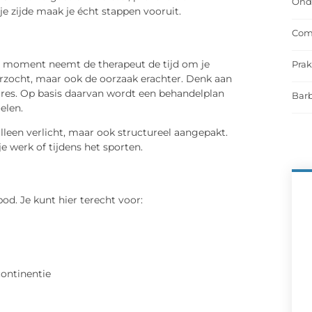
Onde
je zijde maak je écht stappen vooruit.
Comf
te moment neemt de therapeut de tijd om je
Prak
derzocht, maar ook de oorzaak erachter. Denk aan
ures. Op basis daarvan wordt een behandelplan
Barb
elen.
leen verlicht, maar ook structureel aangepakt.
je werk of tijdens het sporten.
od. Je kunt hier terecht voor:
continentie