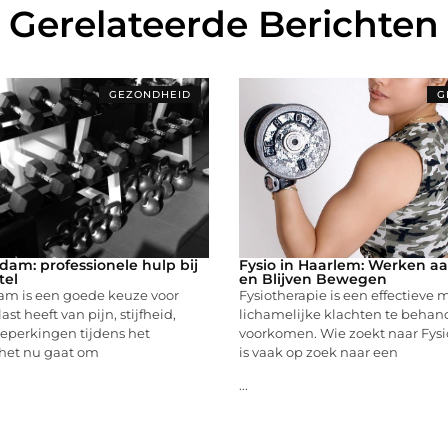
Gerelateerde Berichten
GEZONDHEID
G
dam: professionele hulp bij
Fysio in Haarlem: Werken aa
tel
en Blijven Bewegen
dam is een goede keuze voor
Fysiotherapie is een effectieve
ast heeft van pijn, stijfheid,
lichamelijke klachten te behan
beperkingen tijdens het
voorkomen. Wie zoekt naar Fysi
het nu gaat om
is vaak op zoek naar een
...