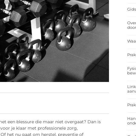
Gids
Over
doo
Waa
Prak
Fysi
bew
Link
aan
Prak
Han
met een blessure die maar niet overgaat? Dan is
onde
voor je klaar met professionele zorg,
 Of het nu gaat om herstel, preventie of