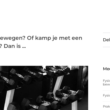
t bewegen? Of kamp je met een
Del
Dan is ...
Me
Fysi
bew
Fysi
Prak