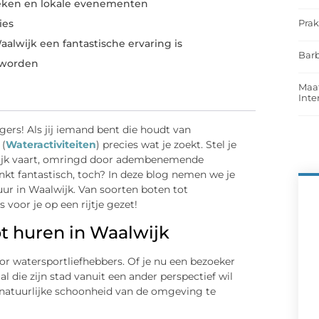
oeken en lokale evenementen
Prak
ies
lwijk een fantastische ervaring is
Barb
 worden
Maat
Int
gers! Als jij iemand bent die houdt van
 (
Wateractiviteiten
) precies wat je zoekt. Stel je
wijk vaart, omringd door adembenemende
inkt fantastisch, toch? In deze blog nemen we je
ur in Waalwijk. Van soorten boten tot
 voor je op een rijtje gezet!
t huren in Waalwijk
or watersportliefhebbers. Of je nu een bezoeker
al die zijn stad vanuit een ander perspectief wil
natuurlijke schoonheid van de omgeving te