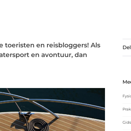
 toeristen en reisbloggers! Als
Del
atersport en avontuur, dan
Me
Fysi
Prak
Gids