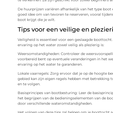
te verkennen. Ze zijn geschikt voor zowel beginners als
De huurprijzen variëren afhankelijk van het type boot 
goed idee om van tevoren te reserveren, vooral tijden
boot krijgt die je wilt.
Tips voor een veilige en plezie
Veiligheid is essentieel voor een geslaagde boottocht. 
ervaring op het water zowel veilig als plezierig is:
Weersomstandigheden: Controleer de weersvoorspellin
voorbereid bent op eventuele veranderingen in het w
ervaring op het water te garanderen.
Lokale vaarregels: Zorg ervoor dat je op de hoogte ben
gebied kan zijn eigen regels hebben met betrekking to
en te volgen.
Basisprincipes van bootbesturing: Leer de basisprinci
het begrijpen van de bedieningselementen van de boot
door verschillende wateromstandigheden.
Het volgen van deze tips zal helpen om je boottocht s