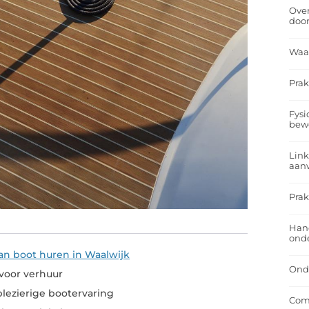
Over
doo
Waa
Prak
Fysi
bew
Link
aan
Prak
Han
onde
an boot huren in Waalwijk
Onde
voor verhuur
plezierige bootervaring
Comf