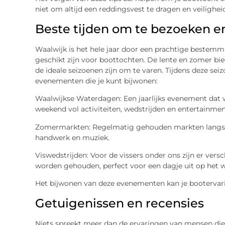
niet om altijd een reddingsvest te dragen en veilighe
Beste tijden om te bezoeken 
Waalwijk is het hele jaar door een prachtige bestemmi
geschikt zijn voor boottochten. De lente en zomer b
de ideale seizoenen zijn om te varen. Tijdens deze seiz
evenementen die je kunt bijwonen:
Waalwijkse Waterdagen: Een jaarlijks evenement dat
weekend vol activiteiten, wedstrijden en entertainmen
Zomermarkten: Regelmatig gehouden markten langs he
handwerk en muziek.
Viswedstrijden: Voor de vissers onder ons zijn er versc
worden gehouden, perfect voor een dagje uit op het w
Het bijwonen van deze evenementen kan je bootervari
Getuigenissen en recensies
Niets spreekt meer dan de ervaringen van mensen die