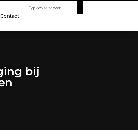
Contact
ing bij
hen