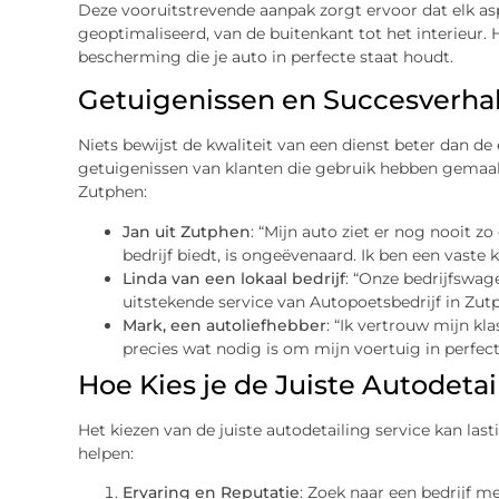
Deze vooruitstrevende aanpak zorgt ervoor dat elk a
geoptimaliseerd, van de buitenkant tot het interieur. 
bescherming die je auto in perfecte staat houdt.
Getuigenissen en Succesverha
Niets bewijst de kwaliteit van een dienst beter dan de
getuigenissen van klanten die gebruik hebben gemaak
Zutphen:
Jan uit Zutphen
: “Mijn auto ziet er nog nooit z
bedrijf biedt, is ongeëvenaard. Ik ben een vaste 
Linda van een lokaal bedrijf
: “Onze bedrijfswage
uitstekende service van Autopoetsbedrijf in Zutphe
Mark, een autoliefhebber
: “Ik vertrouw mijn kla
precies wat nodig is om mijn voertuig in perfect
Hoe Kies je de Juiste Autodetai
Het kiezen van de juiste autodetailing service kan last
helpen:
Ervaring en Reputatie
: Zoek naar een bedrijf m