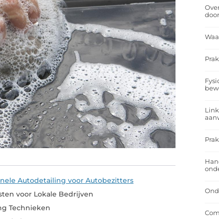
Over
doo
Waa
Prak
Fysi
bew
Link
aan
Prak
Han
onde
nele Autodetailing voor Autobezitters
Onde
ten voor Lokale Bedrijven
ing Technieken
Comf