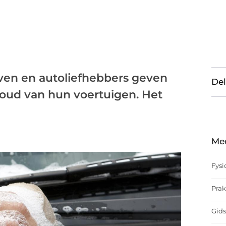
ijven en autoliefhebbers geven
Del
houd van hun voertuigen. Het
Me
Fysi
Prak
Gids