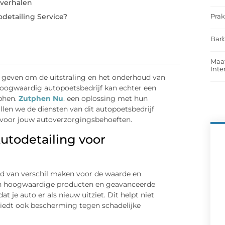
sverhalen
Prak
odetailing Service?
Barb
Maat
Int
rs geven om de uitstraling en het onderhoud van
oogwaardig autopoetsbedrijf kan echter een
tphen.
Zutphen Nu
. een oplossing met hun
ullen we de diensten van dit autopoetsbedrijf
n voor jouw autoverzorgingsbehoeften.
utodetailing voor
ld van verschil maken voor de waarde en
van hoogwaardige producten en geavanceerde
 je auto er als nieuw uitziet. Dit helpt niet
iedt ook bescherming tegen schadelijke