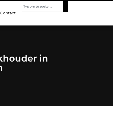
Contact
khouder in
n