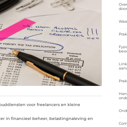
Over
doo
Waa
Prak
Fysi
bew
Link
aan
Prak
Han
onde
uddiensten voor freelancers en kleine
Onde
r in financieel beheer, belastingnaleving en
Comf