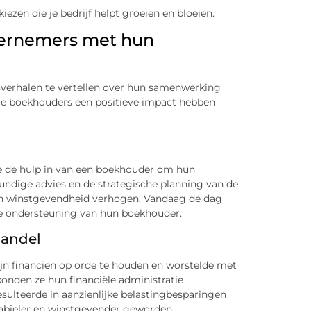
iezen die je bedrijf helpt groeien en bloeien.
dernemers met hun
verhalen te vertellen over hun samenwerking
oe boekhouders een positieve impact hebben
de de hulp in van een boekhouder om hun
kundige advies en de strategische planning van de
ijn winstgevendheid verhogen. Vandaag de dag
 de ondersteuning van hun boekhouder.
handel
ijn financiën op orde te houden en worstelde met
onden ze hun financiële administratie
esulteerde in aanzienlijke belastingbesparingen
stabieler en winstgevender geworden.