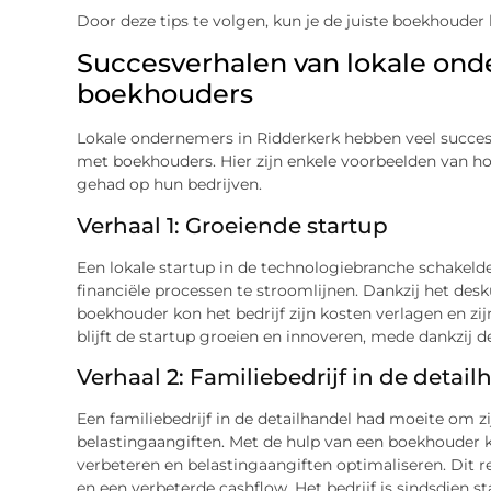
Door deze tips te volgen, kun je de juiste boekhouder k
Succesverhalen van lokale on
boekhouders
Lokale ondernemers in Ridderkerk hebben veel succes
met boekhouders. Hier zijn enkele voorbeelden van h
gehad op hun bedrijven.
Verhaal 1: Groeiende startup
Een lokale startup in de technologiebranche schakel
financiële processen te stroomlijnen. Dankzij het des
boekhouder kon het bedrijf zijn kosten verlagen en z
blijft de startup groeien en innoveren, mede dankzij
Verhaal 2: Familiebedrijf in de detail
Een familiebedrijf in de detailhandel had moeite om z
belastingaangiften. Met de hulp van een boekhouder k
verbeteren en belastingaangiften optimaliseren. Dit r
en een verbeterde cashflow. Het bedrijf is sindsdien 