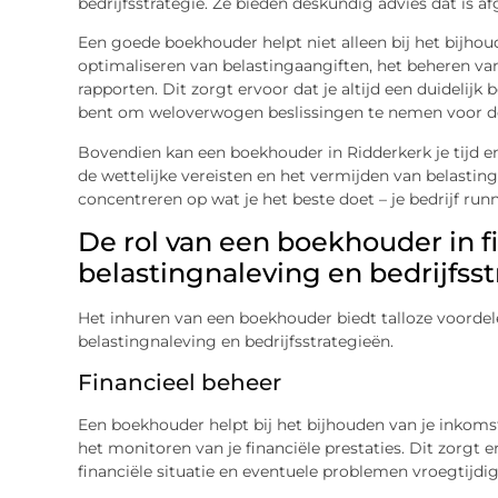
bedrijfsstrategie. Ze bieden deskundig advies dat is 
Een goede boekhouder helpt niet alleen bij het bijhou
optimaliseren van belastingaangiften, het beheren van
rapporten. Dit zorgt ervoor dat je altijd een duidelijk b
bent om weloverwogen beslissingen te nemen voor de g
Bovendien kan een boekhouder in Ridderkerk je tijd en
de wettelijke vereisten en het vermijden van belastin
concentreren op wat je het beste doet – je bedrijf run
De rol van een boekhouder in f
belastingnaleving en bedrijfss
Het inhuren van een boekhouder biedt talloze voordele
belastingnaleving en bedrijfsstrategieën.
Financieel beheer
Een boekhouder helpt bij het bijhouden van je inkoms
het monitoren van je financiële prestaties. Dit zorgt erv
financiële situatie en eventuele problemen vroegtijdi