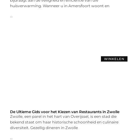
bijdraagt aan de veiligheid en efficiëntie van uw
huisverwarming. Wanneer u in Amersfoort woont en
...
WINKELEN
De Ultieme Gids voor het Kiezen van Restaurants in Zwolle
Zwolle, een parel in het hart van Overijssel, is een stad die
bekend staat om haar historische schoonheid en culinaire
diversiteit. Gezellig dineren in Zwolle
...