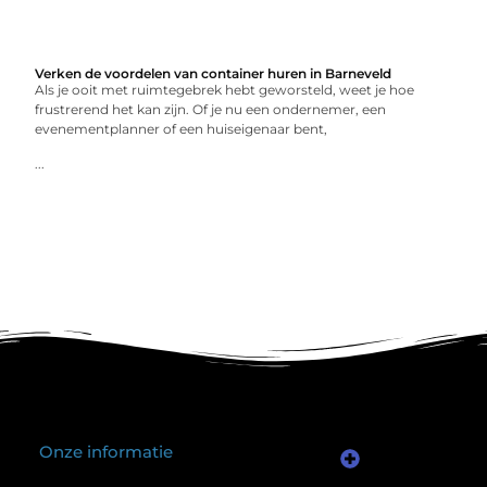
Verken de voordelen van container huren in Barneveld
Als je ooit met ruimtegebrek hebt geworsteld, weet je hoe
frustrerend het kan zijn. Of je nu een ondernemer, een
evenementplanner of een huiseigenaar bent,
...
Onze informatie
Kwalitatieve backlinks: waarom één goede link meer waard is dan honderd slechte
Geld verdienen via internet: het verschil tussen illusie en echte mogelijkheden