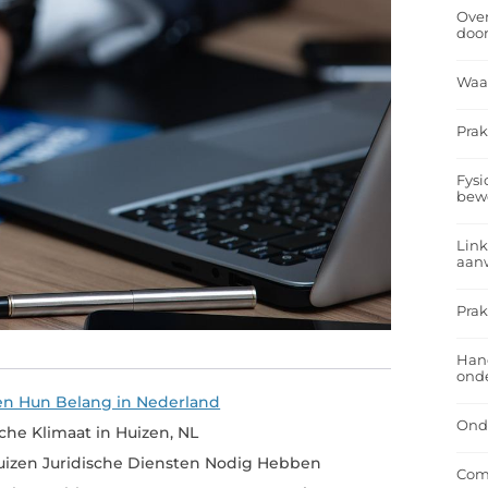
Over
doo
Waa
Prak
Fysi
bew
Link
aan
Prak
Han
onde
 en Hun Belang in Nederland
Onde
sche Klimaat in Huizen, NL
izen Juridische Diensten Nodig Hebben
Comf