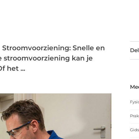
e Stroomvoorziening: Snelle en
Del
e stroomvoorziening kan je
 het ...
Me
Fysi
Prak
Gids