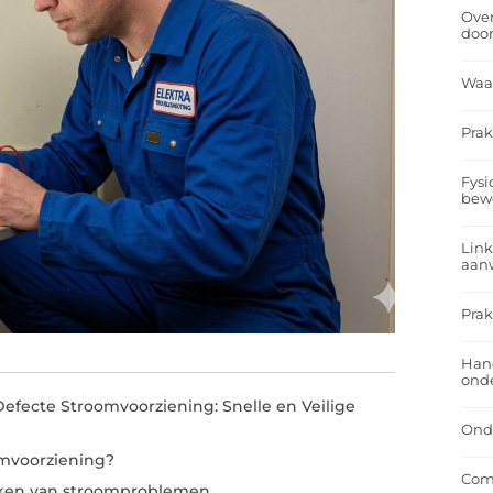
Over
doo
Waa
Prak
Fysi
bew
Link
aan
Prak
Han
onde
Defecte Stroomvoorziening: Snelle en Veilige
Onde
omvoorziening?
Comf
ken van stroomproblemen