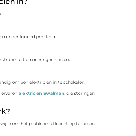
cien in?
.
k een onderliggend probleem.
de stroom uit en neem geen risico.
andig om een elektricien in te schakelen.
n ervaren
elektricien Swalmen
, die storingen
rk?
kwijze om het probleem efficiënt op te lossen.