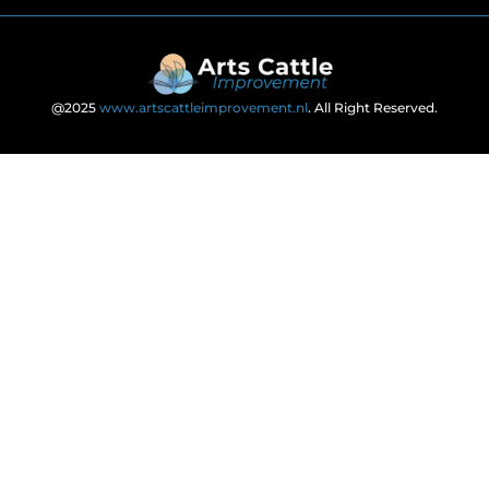
@2025
www.artscattleimprovement.nl
. All Right Reserved.