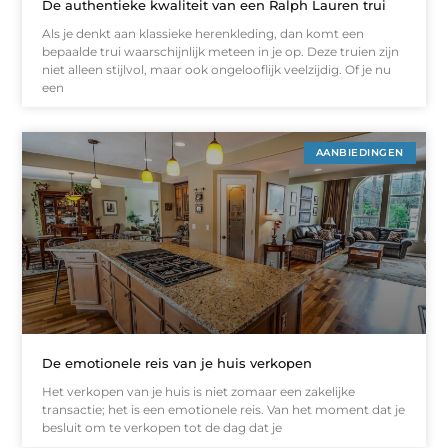
De authentieke kwaliteit van een Ralph Lauren trui
Als je denkt aan klassieke herenkleding, dan komt een
bepaalde trui waarschijnlijk meteen in je op. Deze truien zijn
niet alleen stijlvol, maar ook ongelooflijk veelzijdig. Of je nu
een
AANBIEDINGEN
De emotionele reis van je huis verkopen
Het verkopen van je huis is niet zomaar een zakelijke
transactie; het is een emotionele reis. Van het moment dat je
besluit om te verkopen tot de dag dat je