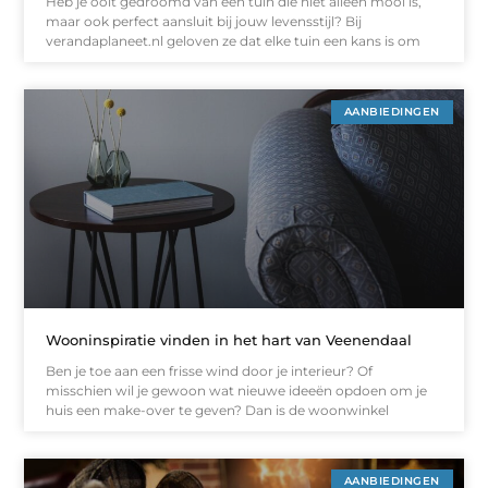
Heb je ooit gedroomd van een tuin die niet alleen mooi is,
maar ook perfect aansluit bij jouw levensstijl? Bij
verandaplaneet.nl geloven ze dat elke tuin een kans is om
AANBIEDINGEN
Wooninspiratie vinden in het hart van Veenendaal
Ben je toe aan een frisse wind door je interieur? Of
misschien wil je gewoon wat nieuwe ideeën opdoen om je
huis een make-over te geven? Dan is de woonwinkel
AANBIEDINGEN