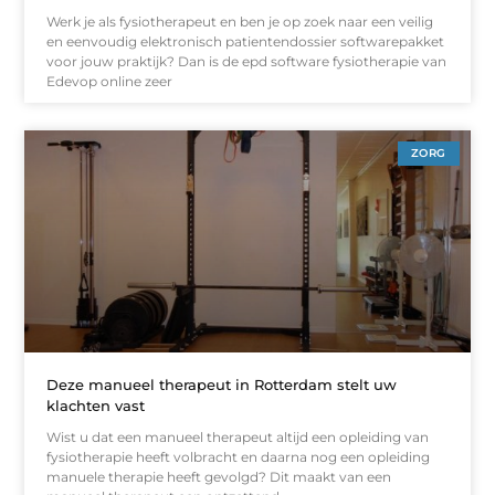
Werk je als fysiotherapeut en ben je op zoek naar een veilig
en eenvoudig elektronisch patientendossier softwarepakket
voor jouw praktijk? Dan is de epd software fysiotherapie van
Edevop online zeer
ZORG
Deze manueel therapeut in Rotterdam stelt uw
klachten vast
Wist u dat een manueel therapeut altijd een opleiding van
fysiotherapie heeft volbracht en daarna nog een opleiding
manuele therapie heeft gevolgd? Dit maakt van een