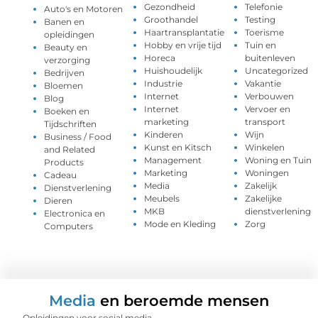
Gezondheid
Telefonie
Auto's en Motoren
Groothandel
Testing
Banen en
Haartransplantatie
Toerisme
opleidingen
Hobby en vrije tijd
Tuin en
Beauty en
Horeca
buitenleven
verzorging
Huishoudelijk
Uncategorized
Bedrijven
Industrie
Vakantie
Bloemen
Internet
Verbouwen
Blog
Internet
Vervoer en
Boeken en
marketing
transport
Tijdschriften
Kinderen
Wijn
Business / Food
Kunst en Kitsch
Winkelen
and Related
Management
Woning en Tuin
Products
Marketing
Woningen
Cadeau
Media
Zakelijk
Dienstverlening
Meubels
Zakelijke
Dieren
MKB
dienstverlening
Electronica en
Mode en Kleding
Zorg
Computers
Media
en beroemde mensen
Opleidingen voor social media