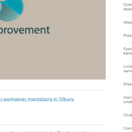
Over
doo
Waa
Prak
Fysi
bew
Link
aan
Prak
Han
 werkgever mantelzorg in Tilburg
onde
Onde
Comf