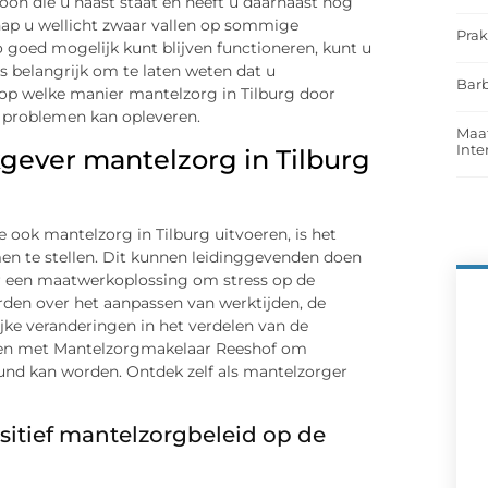
oon die u naast staat en heeft u daarnaast nog
ap u wellicht zwaar vallen op sommige
Prak
goed mogelijk kunt blijven functioneren, kunt u
 belangrijk om te laten weten dat u
Barb
op welke manier mantelzorg in Tilburg door
 problemen kan opleveren.
Maat
Int
gever mantelzorg in Tilburg
 ook mantelzorg in Tilburg uitvoeren, is het
n te stellen. Dit kunnen leidinggevenden doen
 een maatwerkoplossing om stress op de
den over het aanpassen van werktijden, de
ijke veranderingen in het verdelen van de
men met Mantelzorgmakelaar Reeshof om
eund kan worden. Ontdek zelf als mantelzorger
sitief mantelzorgbeleid op de