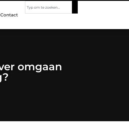
Contact
ever omgaan
g?