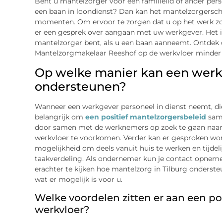
Bent u mantelzorger voor een familielid of ander pers
een baan in loondienst? Dan kan het mantelzorgersch
momenten. Om ervoor te zorgen dat u op het werk zo 
er een gesprek over aangaan met uw werkgever. Het is
mantelzorger bent, als u een baan aanneemt. Ontdek 
Mantelzorgmakelaar Reeshof op de werkvloer minder
Op welke manier kan een werk
ondersteunen?
Wanneer een werkgever personeel in dienst neemt, die
belangrijk om
een positief mantelzorgersbeleid
same
door samen met de werknemers op zoek te gaan naar
werkvloer te voorkomen. Verder kan er gesproken wor
mogelijkheid om deels vanuit huis te werken en tijdel
taakverdeling. Als ondernemer kun je contact opne
erachter te kijken hoe mantelzorg in Tilburg onderst
wat er mogelijk is voor u.
Welke voordelen zitten er aan een po
werkvloer?