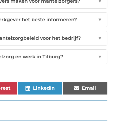
ers maken voor mantelzorgers?
▼
erkgever het beste informeren?
▼
antelzorgbeleid voor het bedrijf?
▼
lzorg en werk in Tilburg?
▼
rest
LinkedIn
Email