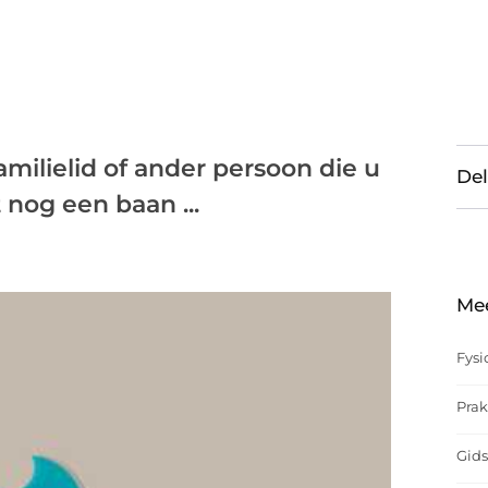
milielid of ander persoon die u
Del
 nog een baan ...
Me
Fysi
Prak
Gids