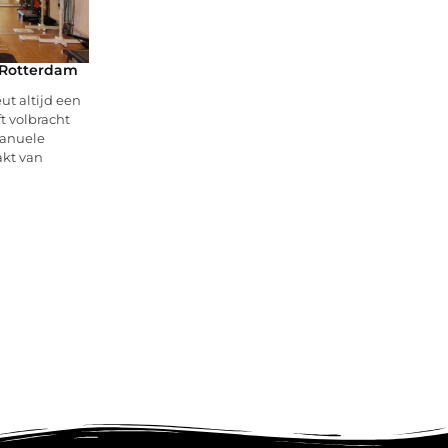
 Rotterdam
ut altijd een
t volbracht
manuele
akt van