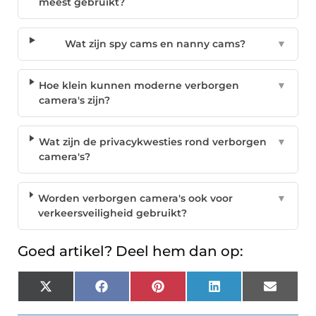
meest gebruikt?
Wat zijn spy cams en nanny cams?
▼
Hoe klein kunnen moderne verborgen
▼
camera's zijn?
Wat zijn de privacykwesties rond verborgen
▼
camera's?
Worden verborgen camera's ook voor
▼
verkeersveiligheid gebruikt?
Goed artikel? Deel hem dan op:
X
Facebook
Pinterest
LinkedIn
Email
(Twitter)