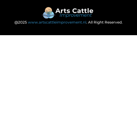
@2025
www.artscattleimprovement.nl
. All Right Reserved.