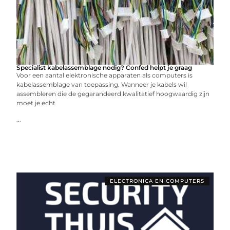
Specialist kabelassemblage nodig? Confed helpt je graag
Voor een aantal elektronische apparaten als computers is
kabelassemblage van toepassing. Wanneer je kabels wil
assembleren die de gegarandeerd kwalitatief hoogwaardig zijn
moet je echt
...
ELECTRONICA EN COMPUTERS