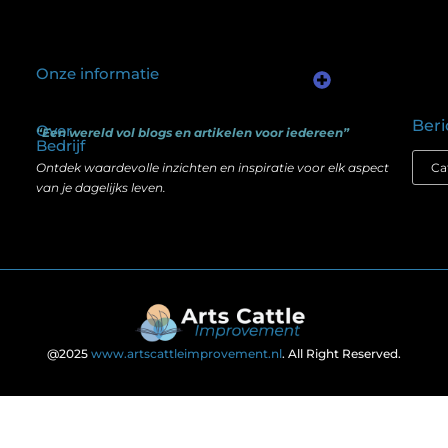
Onze informatie
Kwalitatieve backlinks: waarom één goede link meer waard is dan honderd slechte
Geld verdienen via internet: het verschil tussen illusie en echte mogelijkheden
Beri
Over
“Een wereld vol blogs en artikelen voor iedereen”
Bedrijf
Ontdek waardevolle inzichten en inspiratie voor elk aspect
van je dagelijks leven.
@2025
www.artscattleimprovement.nl
. All Right Reserved.