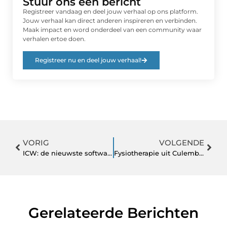
Stuur ons een bericht
Registreer vandaag en deel jouw verhaal op ons platform.
Jouw verhaal kan direct anderen inspireren en verbinden.
Maak impact en word onderdeel van een community waar
verhalen ertoe doen.
Registreer nu en deel jouw verhaal!
VORIG
VOLGENDE
ICW: de nieuwste software voor kwaliteitscontrole in 2022
Fysiotherapie uit Culemborg: hoe deze experts uw pijn doen verdwijnen
Gerelateerde Berichten