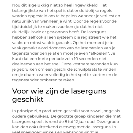
Nou dit is gelukkig niet zo heel ingewikkeld. Het
belangrijkste van het spel is dat er duidelijke regels
worden opgesteld om te bepalen wanneer je verliest en
natuurlijk van wanneer je wint. Door de regels voor de
tijd duidelijk te maken voorkom je dat het niet
duidelijk is wie er gewonnen heeft. De laserguns
hebben zelf ook al een systeem die registreert wie het
vaaks en minst vaak is geraakt. Op het moment je te
vaak geraakt word door een van de laserstralen van je
tegenstander ben je af en moet je even “afkoelen”. Je
kunt dat een korte periode zo’n 10 seconden niet
deelnemen aan het spel. Deze kostbare seconden kun
je gebruiken om een geschikte schuilplaats te vinden
om je daarna weer volledig in het spel te storten en de
tegenstander proberen te raken.
Voor wie zijn de laserguns
geschikt
In principe zijn producten geschikt voor zowel jonge als
oudere gebruikers. De grootste groep kinderen die met
laserguns speelt is rond de 8 tot 12 jaar oud. Deze groep
kan dan ook uitstekend overweg met de laserguns. In
veel speelgoedwinkels en webshops vindt je