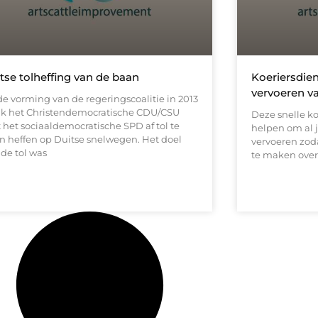
tse tolheffing van de baan
Koeriersdie
vervoeren va
de vorming van de regeringscoalitie in 2013
ak het Christendemocratische CDU/CSU
Deze snelle ko
 het sociaaldemocratische SPD af tol te
helpen om al j
n heffen op Duitse snelwegen. Het doel
vervoeren zod
 de tol was
te maken over