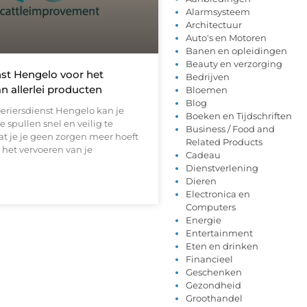
Alarmsysteem
Architectuur
Auto's en Motoren
Banen en opleidingen
Beauty en verzorging
nst Hengelo voor het
Bedrijven
n allerlei producten
Bloemen
Blog
eriersdienst Hengelo kan je
Boeken en Tijdschriften
e spullen snel en veilig te
Business / Food and
at je je geen zorgen meer hoeft
Related Products
 het vervoeren van je
Cadeau
Dienstverlening
Dieren
Electronica en
Computers
Energie
Entertainment
Eten en drinken
Financieel
Geschenken
Gezondheid
Groothandel