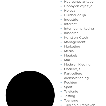
Haartransplantatie
Hobby en vrije tijd
Horeca
Huishoudelijk
Industrie
Internet
Internet marketing
Kinderen
Kunst en Kitsch
Management
Marketing
Media
Meubels
MKB
Mode en Kleding
Onderwijs
Particuliere
dienstverlening
Rechten
Sport
Telefonie
Testing
Toerisme
Tuin en buitenleven