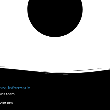
nze informatie
Ons team
Over ons