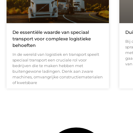
De essentiële waarde van speciaal
Dui
transport voor complexe logistieke
Bij 
behoeften
spr
met
In de wereld van logistiek en transport speelt
gaa
speciaal transport een cruciale rol voor
van
bedrijven die te maken hebben met
buitengewone ladingen. Denk aan zware
machines, omvangrijke constructiematerialen
of kwetsbare