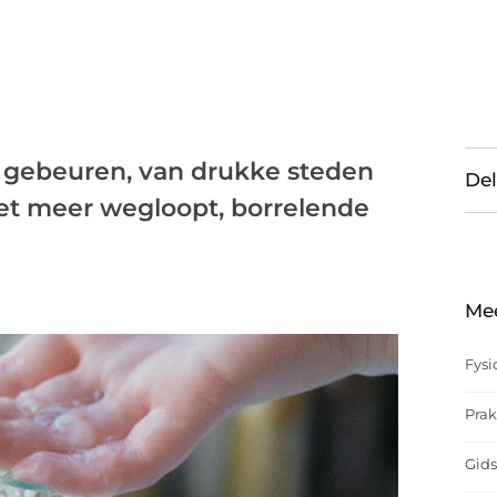
l gebeuren, van drukke steden
Del
iet meer wegloopt, borrelende
Me
Fysi
Prak
Gids