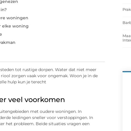
 genezen
Prak
 in?
dere woningen
Barb
 elke woning
e
Maat
Int
 vakman
 steden tot rustige dorpen. Water dat niet meer
t riool zorgen vaak voor ongemak. Woon je in de
lle hulp kun je terecht
ier veel voorkomen
buitengebieden met oudere woningen. In
derde leidingen sneller voor verstoppingen. In
er het probleem. Beide situaties vragen een