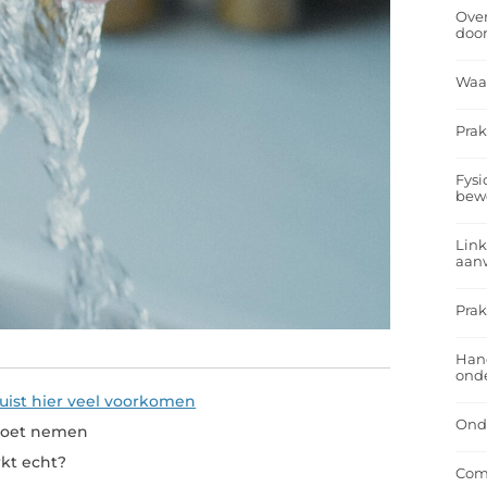
Over
doo
Waa
Prak
Fysi
bew
Link
aan
Prak
Han
onde
ist hier veel voorkomen
Onde
 moet nemen
rkt echt?
Comf