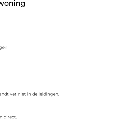
 woning
igen
dt vet niet in de leidingen.
n direct.