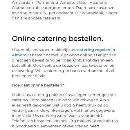
Amsterdam, Purmerend, Almere, ’t Gooi, Haarlem,
Alkmaar en alle randgemeenten. Daarnaast kost onze
levering maar €15,- per opdracht. Dit is aanzienlijk lager
dan alle andere cateraars.
Online catering bestellen.
U kunt bij ons super makkelijk uw
catering regelen in
Almere
. U bestelt namelijk gewoon online. U krijgt dan
direct een bevestiging per mail. Ontvangt daarin een
betaallink. Ook heeft u de keuze om pas te betalen bij
de levering. Wilt u pinnen, per bank overboeken of zelf
betalen per tikkie.
Hoe gaat online bestellen?
U kiest uw catering pakket of uw eiegen samengestlde
catering. Deze plaatst u in onze winkelwagen. Als u
alles heeft gevonden wat u nodig heeft, druk op op
verder gaan in de winkelwagen. Vul hier uw gegevens
in en voila. Uw catering wordt voor u voorbereid.
Telefonisch bestellen kan ook. Erg makkelijk voor als uw
bijvoorbeeld dieetwensen of veel vragen heeft.