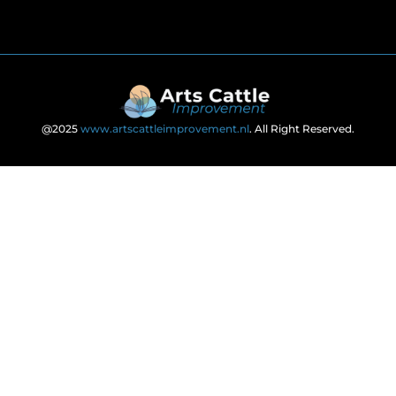
@2025
www.artscattleimprovement.nl
. All Right Reserved.