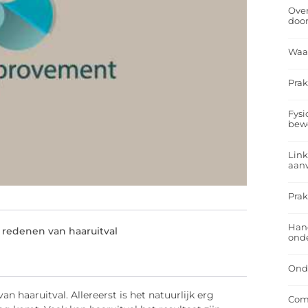
Over
doo
Waa
Prak
Fysi
bew
Link
aan
Prak
Han
 redenen van haaruitval
onde
Onde
an haaruitval. Allereerst is het natuurlijk erg
Comf