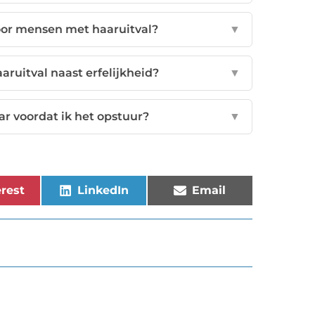
oor mensen met haaruitval?
▼
ruitval naast erfelijkheid?
▼
r voordat ik het opstuur?
▼
rest
LinkedIn
Email