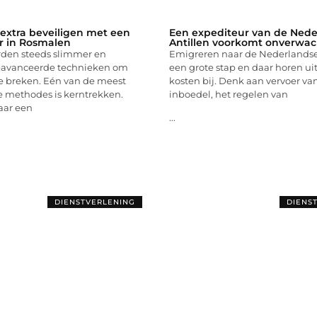
xtra beveiligen met een
Een expediteur van de Nede
r in Rosmalen
Antillen voorkomt onverwac
rden steeds slimmer en
Emigreren naar de Nederlandse 
eavanceerde technieken om
een grote stap en daar horen ui
te breken. Eén van de meest
kosten bij. Denk aan vervoer va
methodes is kerntrekken.
inboedel, het regelen van
aar een
...
DIENSTVERLENING
DIENS