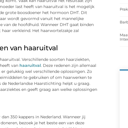
g komt. Vaak kan haaruitval het resultaat zijn
oeder last heeft van haaruitval is het mogelijk
Prak
l is de grote boosdoener het hormoon DHT. Dit
ar wordt gevormd vanuit het mannelijke
Barb
kje van de hoofdhuid. Wanneer DHT gaat binden
haar verkleind. Het haarwortelzakje zal
Maat
Int
en van haaruitval
aaruitval. Verschillende soorten haarziekten,
 heeft van
haaruitval
. Deze redenen zijn allemaal
n er gelukkig wel verschillende oplossingen. Zo
roeimiddelen te gebruiken of om haarwerken te
ls de Nederlandse Haarstichting helpt u graag.
haarziektes en geeft graag aan welke oplossingen
dan 350 kappers in Nederland. Wanneer jij
 doneren, bezoek je het beste een van deze