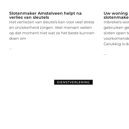
Slotenmaker Amstelveen helpt na
Uw woning e
verlies van sleutels
slotenmake
Het verliezen van sleutels kan voor veel stress
Inbrekers wo
en onzekerheid zorgen. Veel mensen weten
gebruiken g
op dat moment niet wat ze het beste kunnen
sloten open 
doen om
voorkomende 
Gelukkig is d
...
...
DIENSTVERLENING