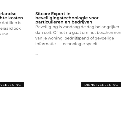
rlandse
Sitcon: Expert in
hte kosten
beveiligingstechnologie voor
particulieren en bedrijven
Antillen is
Beveiliging is vandaag de dag belangrijker
teraard ook
dan ooit. Of het nu gaat om het beschermen
n uw
van je woning, bedrijfspand of gevoelige
informatie — technologie speelt
...
TVERLENING
DIENSTVERLENING