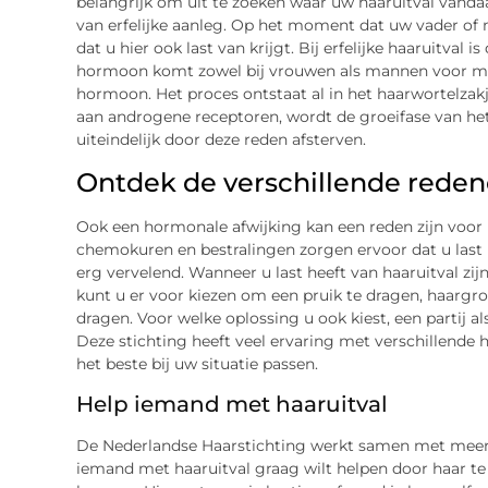
belangrijk om uit te zoeken waar uw haaruitval vandaa
van erfelijke aanleg. Op het moment dat uw vader of m
dat u hier ook last van krijgt. Bij erfelijke haaruitva
hormoon komt zowel bij vrouwen als mannen voor ma
hormoon. Het proces ontstaat al in het haarwortelza
aan androgene receptoren, wordt de groeifase van het 
uiteindelijk door deze reden afsterven.
Ontdek de verschillende reden
Ook een hormonale afwijking kan een reden zijn voor h
chemokuren en bestralingen zorgen ervoor dat u last
erg vervelend. Wanneer u last heeft van haaruitval zij
kunt u er voor kiezen om een pruik te dragen, haarg
dragen. Voor welke oplossing u ook kiest, een partij a
Deze stichting heeft veel ervaring met verschillende 
het beste bij uw situatie passen.
Help iemand met haaruitval
De Nederlandse Haarstichting werkt samen met meer 
iemand met haaruitval graag wilt helpen door haar te