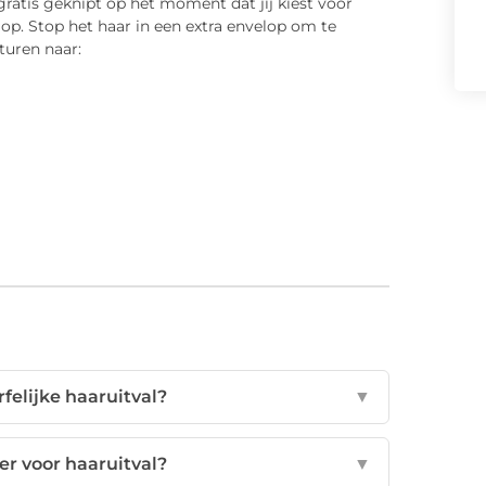
 gratis geknipt op het moment dat jij kiest voor
t op. Stop het haar in een extra envelop om te
turen naar:
felijke haaruitval?
▼
er voor haaruitval?
▼