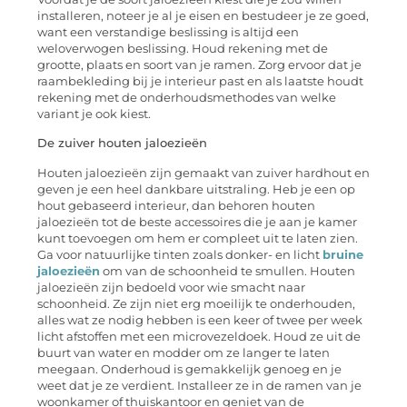
installeren, noteer je al je eisen en bestudeer je ze goed,
want een verstandige beslissing is altijd een
weloverwogen beslissing. Houd rekening met de
grootte, plaats en soort van je ramen. Zorg ervoor dat je
raambekleding bij je interieur past en als laatste houdt
rekening met de onderhoudsmethodes van welke
variant je ook kiest.
De zuiver houten jaloezieën
Houten jaloezieën zijn gemaakt van zuiver hardhout en
geven je een heel dankbare uitstraling. Heb je een op
hout gebaseerd interieur, dan behoren houten
jaloezieën tot de beste accessoires die je aan je kamer
kunt toevoegen om hem er compleet uit te laten zien.
Ga voor natuurlijke tinten zoals donker- en licht
bruine
jaloezieën
om van de schoonheid te smullen. Houten
jaloezieën zijn bedoeld voor wie smacht naar
schoonheid. Ze zijn niet erg moeilijk te onderhouden,
alles wat ze nodig hebben is een keer of twee per week
licht afstoffen met een microvezeldoek. Houd ze uit de
buurt van water en modder om ze langer te laten
meegaan. Onderhoud is gemakkelijk genoeg en je
weet dat je ze verdient. Installeer ze in de ramen van je
woonkamer of thuiskantoor en geniet van de