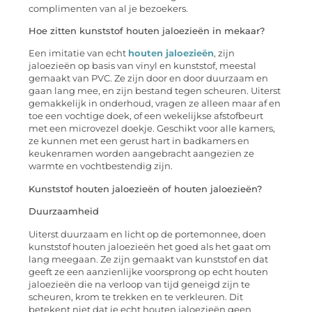
complimenten van al je bezoekers.
Hoe zitten kunststof houten jaloezieën in mekaar?
Een imitatie van echt
houten jaloezieën
, zijn
jaloezieën op basis van vinyl en kunststof, meestal
gemaakt van PVC. Ze zijn door en door duurzaam en
gaan lang mee, en zijn bestand tegen scheuren. Uiterst
gemakkelijk in onderhoud, vragen ze alleen maar af en
toe een vochtige doek, of een wekelijkse afstofbeurt
met een microvezel doekje. Geschikt voor alle kamers,
ze kunnen met een gerust hart in badkamers en
keukenramen worden aangebracht aangezien ze
warmte en vochtbestendig zijn.
Kunststof houten jaloezieën of houten jaloezieën?
Duurzaamheid
Uiterst duurzaam en licht op de portemonnee, doen
kunststof houten jaloezieën het goed als het gaat om
lang meegaan. Ze zijn gemaakt van kunststof en dat
geeft ze een aanzienlijke voorsprong op echt houten
jaloezieën die na verloop van tijd geneigd zijn te
scheuren, krom te trekken en te verkleuren. Dit
betekent niet dat je echt houten jaloezieën geen