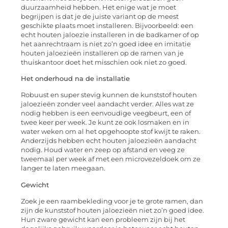
duurzaamheid hebben. Het enige wat je moet
begrijpen is dat je de juiste variant op de meest
geschikte plaats moet installeren. Bijvoorbeeld: een
echt houten jaloezie installeren in de badkamer of op
het aanrechtraam is niet zo’n goed idee en imitatie
houten jaloezieën installeren op de ramen van je
thuiskantoor doet het misschien ook niet zo goed.
Het onderhoud na de installatie
Robuust en super stevig kunnen de kunststof houten
jaloezieën zonder veel aandacht verder. Alles wat ze
nodig hebben is een eenvoudige veegbeurt, een of
twee keer per week. Je kunt ze ook losmaken en in
water weken om al het opgehoopte stof kwijt te raken.
Anderzijds hebben echt houten jaloezieën aandacht
nodig. Houd water en zeep op afstand en veeg ze
tweemaal per week af met een microvezeldoek om ze
langer te laten meegaan.
Gewicht
Zoek je een raambekleding voor je te grote ramen, dan
zijn de kunststof houten jaloezieën niet zo’n goed idee.
Hun zware gewicht kan een probleem zijn bij het