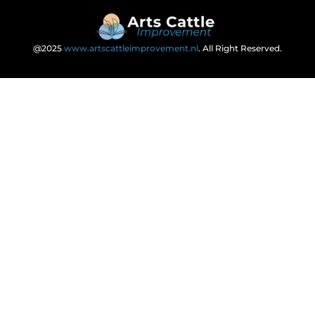
@2025
www.artscattleimprovement.nl
. All Right Reserved.