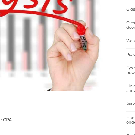
Gids
Over
doo
Waa
Prak
Fysi
bew
Link
aan
Prak
Han
e CPA
onde