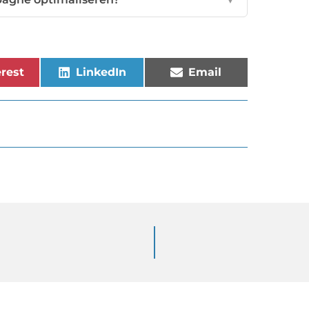
rest
LinkedIn
Email