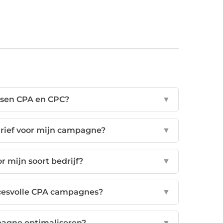
ussen CPA en CPC?
▼
tarief voor mijn campagne?
▼
 mijn soort bedrijf?
▼
ccesvolle CPA campagnes?
▼
pagne optimaliseren?
▼