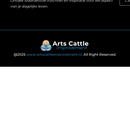
Ontdek waardevolle inzichten en inspiratie voor elk aspect
van je dagelijks leven.
@2025
www.artscattleimprovement.nl
. All Right Reserved.