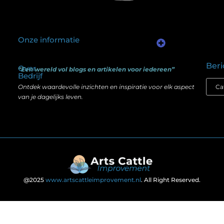
Onze informatie
Kwalitatieve backlinks: waarom één goede link meer waard is dan honderd slechte
Geld verdienen via internet: het verschil tussen illusie en echte mogelijkheden
Beri
Over
“Een wereld vol blogs en artikelen voor iedereen”
Bedrijf
Ontdek waardevolle inzichten en inspiratie voor elk aspect
van je dagelijks leven.
@2025
www.artscattleimprovement.nl
. All Right Reserved.