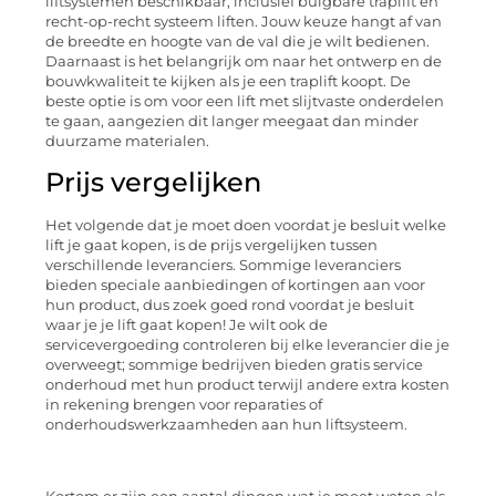
liftsystemen beschikbaar, inclusief buigbare traplift en
recht-op-recht systeem liften. Jouw keuze hangt af van
de breedte en hoogte van de val die je wilt bedienen.
Daarnaast is het belangrijk om naar het ontwerp en de
bouwkwaliteit te kijken als je een traplift koopt. De
beste optie is om voor een lift met slijtvaste onderdelen
te gaan, aangezien dit langer meegaat dan minder
duurzame materialen.
Prijs vergelijken
Het volgende dat je moet doen voordat je besluit welke
lift je gaat kopen, is de prijs vergelijken tussen
verschillende leveranciers. Sommige leveranciers
bieden speciale aanbiedingen of kortingen aan voor
hun product, dus zoek goed rond voordat je besluit
waar je je lift gaat kopen! Je wilt ook de
servicevergoeding controleren bij elke leverancier die je
overweegt; sommige bedrijven bieden gratis service
onderhoud met hun product terwijl andere extra kosten
in rekening brengen voor reparaties of
onderhoudswerkzaamheden aan hun liftsysteem.