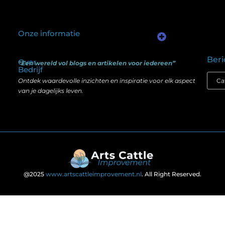
Onze informatie
Kwalitatieve backlinks: waarom één goede link meer waard is dan honderd slechte
Geld verdienen via internet: het verschil tussen illusie en echte mogelijkheden
Beri
Over
“Een wereld vol blogs en artikelen voor iedereen”
Bedrijf
Ontdek waardevolle inzichten en inspiratie voor elk aspect
van je dagelijks leven.
@2025
www.artscattleimprovement.nl
. All Right Reserved.