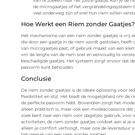
van te zoeken naar het juiste gaatje, kun je de r
de microgaatjes of het vergrendelingssysteem te
veel onderweg zijn of snel hun riem willen verste
Hoe Werkt een Riem zonder Gaatjes?
Het mechanisme van een riem zonder gaatjes is vrij e
die door een gaatje in de riem wordt gestoken, heeft 
van microgaatjes past, of gebruik maakt van een kle
om de lengte van de riem snel en eenvoudig te verstell
beschadigde gaatjes. Het systeem zorgt ervoor dat de 
pasvorm kunt behouden.
Conclusie
De riem zonder gaatjes is de ideale oplossing voor ie
flexibiliteit en stijl. Het biedt de mogelijkheid om de
de perfecte pasvorm hebt. Bovendien zorgt het moder
alleen praktisch is, maar ook een modeaccessoire dat je
zoek bent naar een riem voor dagelijks gebruik, voor 
activiteiten, de riem zonder gaatjes voldoet aan al je 
alleen je comfort verhoogt, maar ook de levensduur va
het gemak van een riem zonder gaatjes!