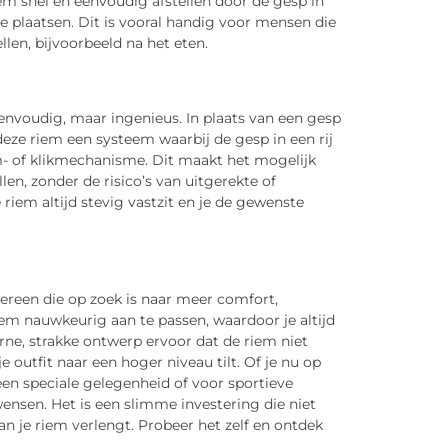
iem snel en eenvoudig afstellen door de gesp in
 plaatsen. Dit is vooral handig voor mensen die
llen, bijvoorbeeld na het eten.
envoudig, maar ingenieus. In plaats van een gesp
deze riem een systeem waarbij de gesp in een rij
m- of klikmechanisme. Dit maakt het mogelijk
en, zonder de risico’s van uitgerekte of
riem altijd stevig vastzit en je de gewenste
dereen die op zoek is naar meer comfort,
 riem nauwkeurig aan te passen, waardoor je altijd
ne, strakke ontwerp ervoor dat de riem niet
 outfit naar een hoger niveau tilt. Of je nu op
een speciale gelegenheid of voor sportieve
wensen. Het is een slimme investering die niet
n je riem verlengt. Probeer het zelf en ontdek