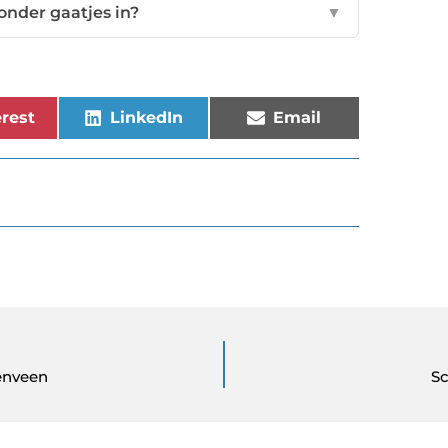
onder gaatjes in?
▼
rest
LinkedIn
Email
renveen
Sc