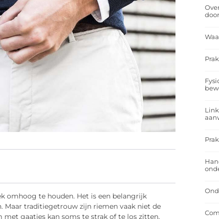
Over
doo
Waa
Prak
Fysi
bew
Link
aan
Prak
Han
onde
Onde
ek omhoog te houden. Het is een belangrijk
. Maar traditiegetrouw zijn riemen vaak niet de
Comf
 met gaatjes kan soms te strak of te los zitten,