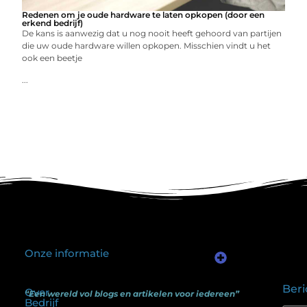
Redenen om je oude hardware te laten opkopen (door een
erkend bedrijf)
De kans is aanwezig dat u nog nooit heeft gehoord van partijen
die uw oude hardware willen opkopen. Misschien vindt u het
ook een beetje
...
Onze informatie
Kwalitatieve backlinks: waarom één goede link meer waard is dan honderd slechte
Geld verdienen via internet: het verschil tussen illusie en echte mogelijkheden
Beri
Over
“Een wereld vol blogs en artikelen voor iedereen”
Bedrijf