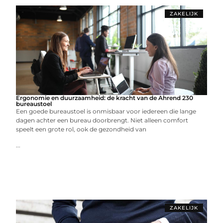
ZAKELIJK
Ergonomie en duurzaamheid: de kracht van de Ahrend 230
bureaustoel
Een goede bureaustoel is onmisbaar voor iedereen die lange
dagen achter een bureau doorbrengt. Niet alleen comfort
speelt een grote rol, ook de gezondheid van
...
ZAKELIJK