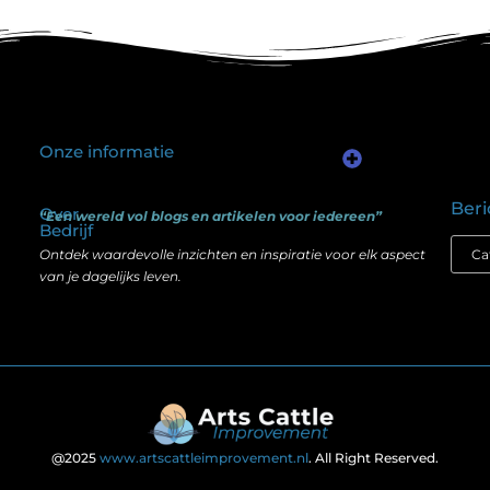
Onze informatie
Kwalitatieve backlinks: waarom één goede link meer waard is dan honderd slechte
Geld verdienen via internet: het verschil tussen illusie en echte mogelijkheden
Beri
Over
“Een wereld vol blogs en artikelen voor iedereen”
Bedrijf
Ontdek waardevolle inzichten en inspiratie voor elk aspect
van je dagelijks leven.
@2025
www.artscattleimprovement.nl
. All Right Reserved.