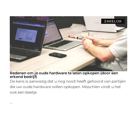
ZAKELIJK
Redenen om je oude hardware te laten opkopen (door een
erkend bedrijf)
De kans is aanwezig dat u nog nooit heeft gehoord van partijen
die uw oude hardware willen opkopen. Misschien vindt u het
ook een beetje
...