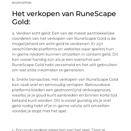
economie.
Het verkopen van RuneScape
Gold:
a. Verdien echt geld: Een van de meest aantrekkelijke
voordelen van het verkopen van RuneScape Gold is de
mogelijkheid om echt geld te verdienen. Er zijn
verschillende platforms en websites waar spelers hun
in-game rijkdom kunnen omzetten in contant geld. Dit
kan vooral handig zijn als je een overschot aan
RuneScape Gold hebt verzameld en het wilt gebruiken
om wat extra inkomsten te genereren.
b. Snelle transacties: Het verkopen van RuneScape Gold
kan vaak snel en eenvoudig verlopen. Betrouwbare
platforms bieden een gestroomlijnd verkoopproces,
waarbij je je goud kunt aanbieden en binnen korte tijd
betaald kunt worden. Dit is vooral gunstig als je snel
geld nodig hebt of je in-game valuta wilt omzetten
voordat je stopt met het spel.
c. Focus op andere aspecten van het spel: Door je