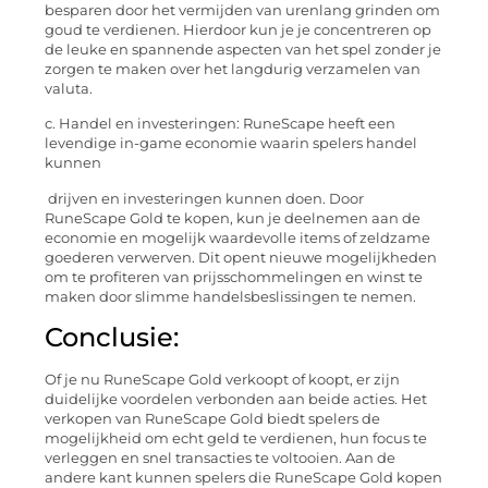
besparen door het vermijden van urenlang grinden om
goud te verdienen. Hierdoor kun je je concentreren op
de leuke en spannende aspecten van het spel zonder je
zorgen te maken over het langdurig verzamelen van
valuta.
c. Handel en investeringen: RuneScape heeft een
levendige in-game economie waarin spelers handel
kunnen
drijven en investeringen kunnen doen. Door
RuneScape Gold te kopen, kun je deelnemen aan de
economie en mogelijk waardevolle items of zeldzame
goederen verwerven. Dit opent nieuwe mogelijkheden
om te profiteren van prijsschommelingen en winst te
maken door slimme handelsbeslissingen te nemen.
Conclusie:
Of je nu RuneScape Gold verkoopt of koopt, er zijn
duidelijke voordelen verbonden aan beide acties. Het
verkopen van RuneScape Gold biedt spelers de
mogelijkheid om echt geld te verdienen, hun focus te
verleggen en snel transacties te voltooien. Aan de
andere kant kunnen spelers die RuneScape Gold kopen