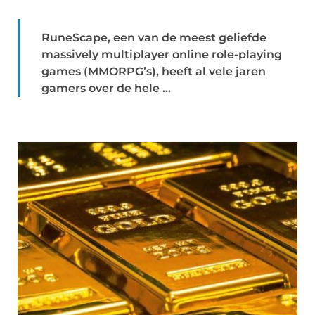
RuneScape, een van de meest geliefde
massively multiplayer online role-playing
games (MMORPG’s), heeft al vele jaren
gamers over de hele ...