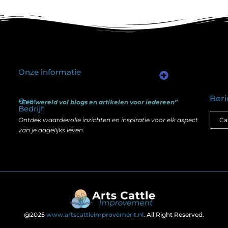
Onze informatie
Kwalitatieve backlinks: waarom één goede link meer waard is dan honderd slechte
Geld verdienen via internet: het verschil tussen illusie en echte mogelijkheden
Beri
Over
“Een wereld vol blogs en artikelen voor iedereen”
Bedrijf
Ontdek waardevolle inzichten en inspiratie voor elk aspect
van je dagelijks leven.
@2025
www.artscattleimprovement.nl
. All Right Reserved.