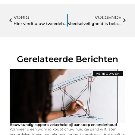
VORIG
VOLGENDE
Hier vindt u uw tweedehands auto in Dordrecht
Voedselveiligheid is belangrijk; een koelcontainer huren is dé oplossing
Gerelateerde Berichten
VERBOUWEN
Bouwkundig rapport: zekerheid bij aankoop en onderhoud
Wanneer u een woning koopt of uw huidige pand wilt laten
beoordelen, is een bouwkundig rapport onmisbaar. Het geeft u