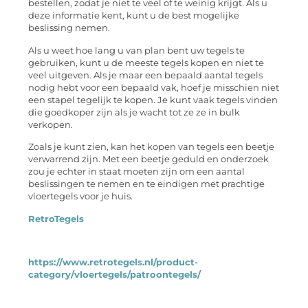
bestellen, zodat je niet te veel of te weinig krijgt. Als u
deze informatie kent, kunt u de best mogelijke
beslissing nemen.
Als u weet hoe lang u van plan bent uw tegels te
gebruiken, kunt u de meeste tegels kopen en niet te
veel uitgeven. Als je maar een bepaald aantal tegels
nodig hebt voor een bepaald vak, hoef je misschien niet
een stapel tegelijk te kopen. Je kunt vaak tegels vinden
die goedkoper zijn als je wacht tot ze ze in bulk
verkopen.
Zoals je kunt zien, kan het kopen van tegels een beetje
verwarrend zijn. Met een beetje geduld en onderzoek
zou je echter in staat moeten zijn om een ​​aantal
beslissingen te nemen en te eindigen met prachtige
vloertegels voor je huis.
RetroTegels
https://www.retrotegels.nl/product-
category/vloertegels/patroontegels/