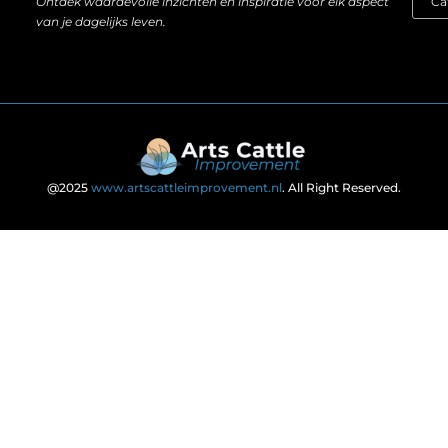
Ontdek waardevolle inzichten en inspiratie voor elk aspect
van je dagelijks leven.
@2025
www.artscattleimprovement.nl
. All Right Reserved.