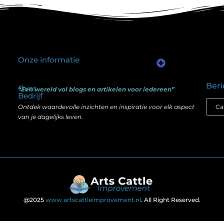
Onze informatie
Kwalitatieve backlinks: waarom één goede link meer waard is dan honderd slechte
Geld verdienen via internet: het verschil tussen illusie en echte mogelijkheden
Beri
Over
“Een wereld vol blogs en artikelen voor iedereen”
Bedrijf
Ontdek waardevolle inzichten en inspiratie voor elk aspect
van je dagelijks leven.
@2025
www.artscattleimprovement.nl
. All Right Reserved.