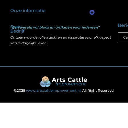
Onze informatie
Kwalitatieve backlinks: waarom één goede link meer waard is dan honderd slechte
Geld verdienen via internet: het verschil tussen illusie en echte mogelijkheden
Beri
Over
“Een wereld vol blogs en artikelen voor iedereen”
Bedrijf
Ontdek waardevolle inzichten en inspiratie voor elk aspect
van je dagelijks leven.
@2025
www.artscattleimprovement.nl
. All Right Reserved.