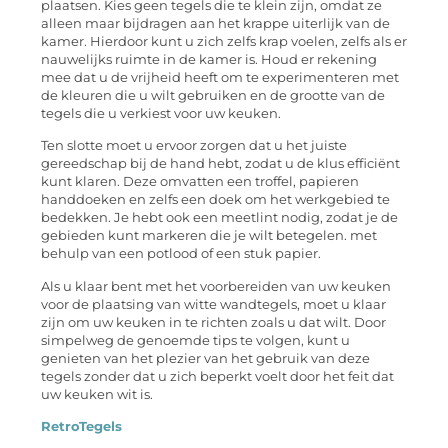
plaatsen. Kies geen tegels die te klein zijn, omdat ze
alleen maar bijdragen aan het krappe uiterlijk van de
kamer. Hierdoor kunt u zich zelfs krap voelen, zelfs als er
nauwelijks ruimte in de kamer is. Houd er rekening
mee dat u de vrijheid heeft om te experimenteren met
de kleuren die u wilt gebruiken en de grootte van de
tegels die u verkiest voor uw keuken.
Ten slotte moet u ervoor zorgen dat u het juiste
gereedschap bij de hand hebt, zodat u de klus efficiënt
kunt klaren. Deze omvatten een troffel, papieren
handdoeken en zelfs een doek om het werkgebied te
bedekken. Je hebt ook een meetlint nodig, zodat je de
gebieden kunt markeren die je wilt betegelen. met
behulp van een potlood of een stuk papier.
Als u klaar bent met het voorbereiden van uw keuken
voor de plaatsing van witte wandtegels, moet u klaar
zijn om uw keuken in te richten zoals u dat wilt. Door
simpelweg de genoemde tips te volgen, kunt u
genieten van het plezier van het gebruik van deze
tegels zonder dat u zich beperkt voelt door het feit dat
uw keuken wit is.
RetroTegels