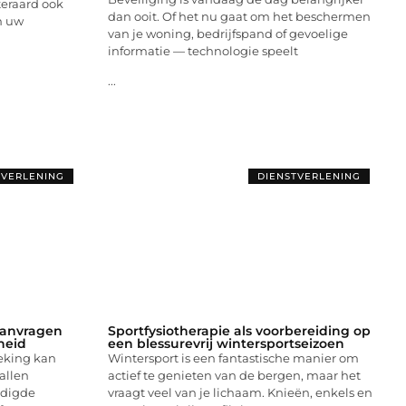
teraard ook
dan ooit. Of het nu gaat om het beschermen
n uw
van je woning, bedrijfspand of gevoelige
informatie — technologie speelt
...
TVERLENING
DIENSTVERLENING
anvragen
Sportfysiotherapie als voorbereiding op
rheid
een blessurevrij wintersportseizoen
eking kan
Wintersport is een fantastische manier om
vallen
actief te genieten van de bergen, maar het
adigde
vraagt veel van je lichaam. Knieën, enkels en