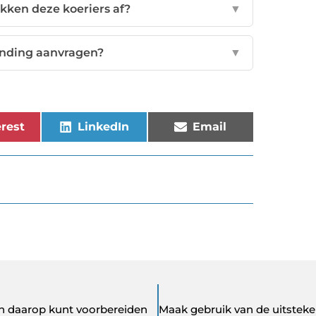
ken deze koeriers af?
▼
ending aanvragen?
▼
rest
LinkedIn
Email
n daarop kunt voorbereiden