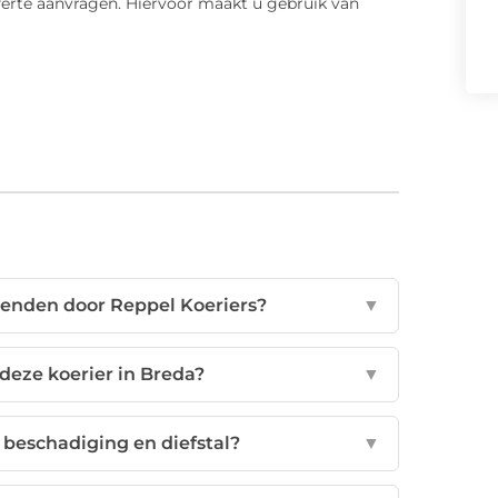
fferte aanvragen. Hiervoor maakt u gebruik van
rzenden door Reppel Koeriers?
▼
 deze koerier in Breda?
▼
 beschadiging en diefstal?
▼