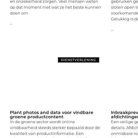
en onzekerheid zorgen. Veel mensen weten
gebruiken g
op dat moment niet wat ze het beste kunnen
sloten open 
doen om
voorkomende 
Gelukkig is d
...
...
DIENSTVERLENING
Plant photos and data voor vindbare
Inbraakpreve
groene productcontent
afdichtinge
In de groene sector wordt online
Een veilige g
vindbaarheid steeds sterker bepaald door de
details. Afdi
kwaliteit van productinformatie. Een
onmisbare rol