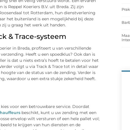
ding snel en veilig verstuurd wordt. Een ervaren
is Reppel Koeriers B.V. uit Breda. Zij zijn
Prak
Roosendaal tot Rotterdam, hun dienstverlening
aar het buitenland is een mogelijkheid bij deze
Barb
zij u graag het werk uit handen.
ack & Trace-systeem
Maat
Int
erier in Breda, profiteert u van verschillende
w verzending. Heeft u een spoedklus? Ook dan is
r is dat u niets extra’s hoeft te betalen voor het
erder volgt u via Track & Trace tot in detail waar
e hoogte van de status van de zending. Verder is
g, waardoor u een extra stukje zekerheid heeft.
 kies voor een betrouwbare service. Doordat
hauffeurs
beschikt, kunt u uw zending met een
osse envelop wilt versturen of een hele pallet vol;
k beeld te krijgen van hun diensten en de