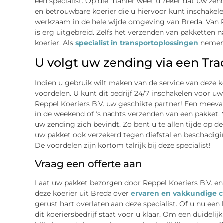
een specialist. Op die manier weet u zeker dat uw zen
en betrouwbare koerier die u hiervoor kunt inschakelen 
werkzaam in de hele wijde omgeving van Breda. Van 
is erg uitgebreid. Zelfs het verzenden van pakketten n
koerier. Als
specialist in transportoplossingen
nemen 
U volgt uw zending via een Tr
Indien u gebruik wilt maken van de service van deze ko
voordelen. U kunt dit bedrijf 24/7 inschakelen voor u
Reppel Koeriers B.V. uw geschikte partner! Een meevalle
in de weekend of ’s nachts verzenden van een pakket. V
uw zending zich bevindt. Zo bent u te allen tijde op d
uw pakket ook verzekerd tegen diefstal en beschadigin
De voordelen zijn kortom talrijk bij deze specialist!
Vraag een offerte aan
Laat uw pakket bezorgen door Reppel Koeriers B.V. en
deze koerier uit Breda over
ervaren en vakkundige c
gerust hart overlaten aan deze specialist. Of u nu een l
dit koeriersbedrijf staat voor u klaar. Om een duidelij