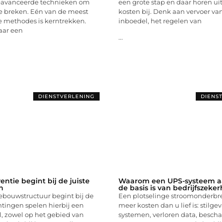
eavanceerde technieken om
een grote stap en daar horen ui
te breken. Eén van de meest
kosten bij. Denk aan vervoer va
methodes is kerntrekken.
inboedel, het regelen van
aar een
...
DIENSTVERLENING
DIENS
ntie begint bij de juiste
Waarom een UPS-systeem a
n
de basis is van bedrijfszeke
ebouwstructuur begint bij de
Een plotselinge stroomonderbr
chtingen spelen hierbij een
meer kosten dan u lief is: stilge
, zowel op het gebied van
systemen, verloren data, besch