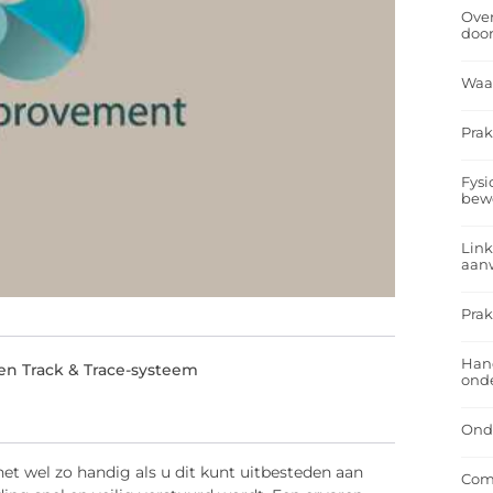
Over
doo
Waa
Prak
Fysi
bew
Link
aan
Prak
Han
en Track & Trace-systeem
onde
Onde
t wel zo handig als u dit kunt uitbesteden aan
Comf