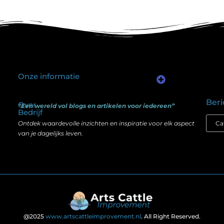
Onze informatie
Kwalitatieve backlinks: waarom één goede link meer waard is dan honderd slechte
Geld verdienen via internet: het verschil tussen illusie en echte mogelijkheden
Beri
Over
“Een wereld vol blogs en artikelen voor iedereen”
Bedrijf
Ontdek waardevolle inzichten en inspiratie voor elk aspect
van je dagelijks leven.
@2025
www.artscattleimprovement.nl
. All Right Reserved.