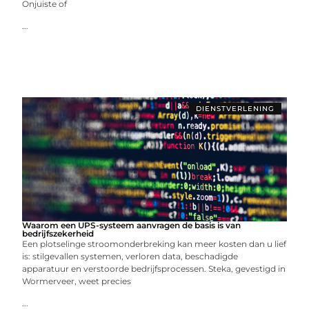
Onjuiste of
...
DIENSTVERLENING
Waarom een UPS-systeem aanvragen de basis is van
bedrijfszekerheid
Een plotselinge stroomonderbreking kan meer kosten dan u lief
is: stilgevallen systemen, verloren data, beschadigde
apparatuur en verstoorde bedrijfsprocessen. Steka, gevestigd in
Wormerveer, weet precies
...