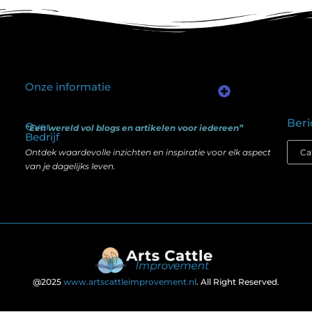
Onze informatie
Kwalitatieve backlinks: waarom één goede link meer waard is dan honderd slechte
Geld verdienen via internet: het verschil tussen illusie en echte mogelijkheden
Beri
Over
“Een wereld vol blogs en artikelen voor iedereen”
Bedrijf
Ontdek waardevolle inzichten en inspiratie voor elk aspect
van je dagelijks leven.
@2025
www.artscattleimprovement.nl
. All Right Reserved.