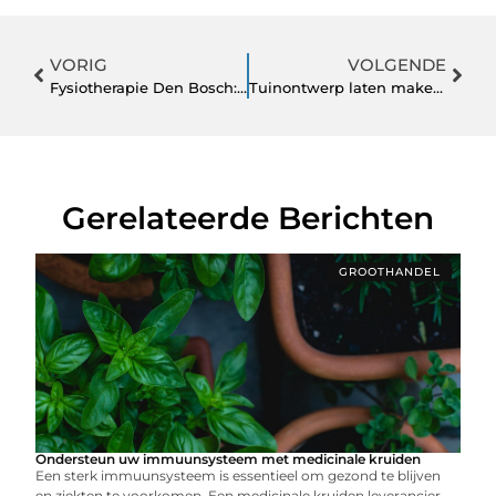
VORIG
VOLGENDE
Fysiotherapie Den Bosch: beweeg vrij, leef beter
Tuinontwerp laten maken voor meer leven in uw tuin
Gerelateerde Berichten
GROOTHANDEL
Ondersteun uw immuunsysteem met medicinale kruiden
Een sterk immuunsysteem is essentieel om gezond te blijven
en ziekten te voorkomen. Een medicinale kruiden leverancier