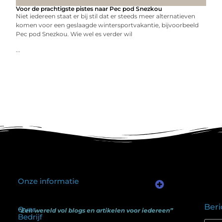
Voor de prachtigste pistes naar Pec pod Snezkou
Niet iedereen staat er bij stil dat er steeds meer alternatieven
komen voor een geslaagde wintersportvakantie, bijvoorbeeld
Pec pod Snezkou. Wie wel es verder wil
...
Onze informatie
Kwalitatieve backlinks: waarom één goede link meer waard is dan honderd slechte
Geld verdienen via internet: het verschil tussen illusie en echte mogelijkheden
Beri
Over
“Een wereld vol blogs en artikelen voor iedereen”
Bedrijf