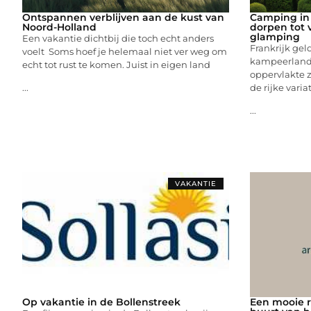
Ontspannen verblijven aan de kust van
Camping in F
Noord-Holland
dorpen tot v
glamping
Een vakantie dichtbij die toch echt anders
Frankrijk gel
voelt Soms hoef je helemaal niet ver weg om
kampeerland.
echt tot rust te komen. Juist in eigen land
oppervlakte z
de rijke vari
...
...
VAKANTIE
Op vakantie in de Bollenstreek
Een mooie r