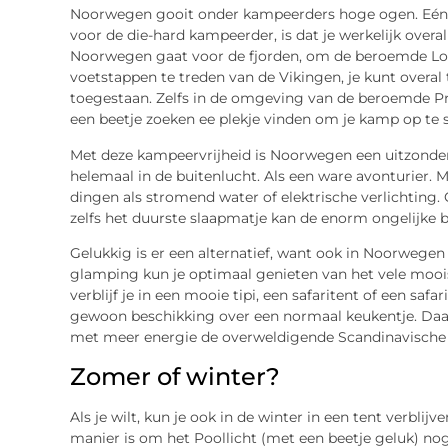
Noorwegen gooit onder kampeerders hoge ogen. Eén va
voor de die-hard kampeerder, is dat je werkelijk overal
Noorwegen gaat voor de fjorden, om de beroemde Lof
voetstappen te treden van de Vikingen, je kunt over
toegestaan. Zelfs in de omgeving van de beroemde Pr
een beetje zoeken ee plekje vinden om je kamp op te s
Met deze kampeervrijheid is Noorwegen een uitzonder
helemaal in de buitenlucht. Als een ware avonturier. M
dingen als stromend water of elektrische verlichting
zelfs het duurste slaapmatje kan de enorm ongelijke
Gelukkig is er een alternatief, want ook in Noorwegen
glamping kun je optimaal genieten van het vele mooi
verblijf je in een mooie tipi, een safaritent of een saf
gewoon beschikking over een normaal keukentje. Daard
met meer energie de overweldigende Scandinavische 
Zomer of winter?
Als je wilt, kun je ook in de winter in een tent verblijve
manier is om het Poollicht (met een beetje geluk) no