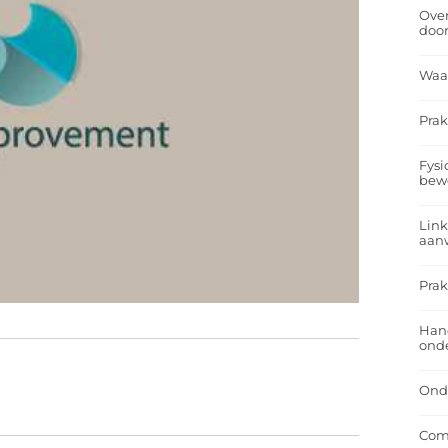
Over
doo
Waa
Prak
Fysi
bew
Link
aan
Prak
Han
onde
Onde
Comf