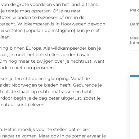
n de grote voordelen van het land, althans,
Prak
 je tentje mag opzetten. Of je nu naar
oten eilanden te bezoeken of om in de
al terecht. Wildkamperen is in Noorwegen gewoon
Barb
eikestolen (populair op Instagram) kun je met
laan.
Maat
Int
ing binnen Europa. Als wildkampeerder ben je
aar, je moet het ook stellen zonder basale
. Om nog maar te zwijgen over je nachtrust, want
 bodem niet compenseren.
 kun je terecht op een glamping. Vanaf de
s dat Noorwegen te bieden heeft. Gedurende je
aritent. Je slaapt op echte matrassen en hebt
oor begin je de dag beter uitgerust, zodat je
natuur kunt beleven.
n. Het is moeilijk voor te stellen dat er een
g nader te komen. Maar ook in de zomer ervaar je