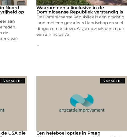
in Noord-
Waarom een allinclusive in de
vrijheid op
Dominicaanse Republiek verstandig is
De Dominicaanse Republiek is een prachtig
eer aan
land met een gevarieerd landschap en veel
er reden.
dingen om te doen. Als je op zoek bent naar
n de
een all-inclusive
der vaste
...
VAKANTIE
VAKANTIE
 de USA die
Een heleboel opties in Praag