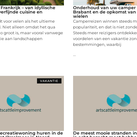
rankrijk – van idyllische
Onderhoud van uw camper 
erfijnde cuisine en
Brabant en de opkomst van 
wielen
dt voor velen als het ultieme
Camperreizen winnen steeds m
 Niet alleen omdat het qua
populariteit, en dat is niet zond
o groot is, maar vooral vanwege
Steeds meer reizigers ontdekke
atie aan landschappen
voordelen van een vakantie zon
bestemmingen, waarbij
...
VAKANTIE
ecreatiewoning huren in de
De meest mooie stranden in