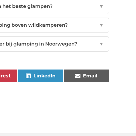
n het beste glampen?
▼
mping boven wildkamperen?
▼
er bij glamping in Noorwegen?
▼
rest
LinkedIn
Email