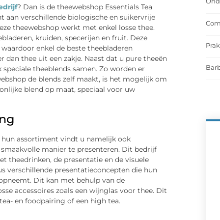
Onde
drijf
? Dan is de theewebshop Essentials Tea
t aan verschillende biologische en suikervrije
Comf
eze theewebshop werkt met enkel losse thee.
laderen, kruiden, specerijen en fruit. Deze
Prak
 waardoor enkel de beste theebladeren
 dan thee uit een zakje. Naast dat u pure theeën
Barb
k speciale theeblends samen. Zo worden er
bshop de blends zelf maakt, is het mogelijk om
nlijke blend op maat, speciaal voor uw
ing
n hun assortiment vindt u namelijk ook
smaakvolle manier te presenteren. Dit bedrijf
het theedrinken, de presentatie en de visuele
f dus verschillende presentatieconcepten die hun
 opneemt. Dit kan met behulp van de
sse accessoires zoals een wijnglas voor thee. Dit
 tea- en foodpairing of een high tea.