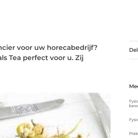
cier voor uw horecabedrijf?
Del
s Tea perfect voor u. Zij
Me
Fysi
bew
Fysi
Prak