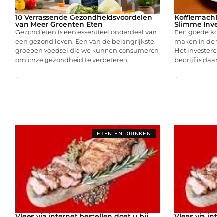
10 Verrassende Gezondheidsvoordelen
Koffiemachi
van Meer Groenten Eten
Slimme Inve
Gezond eten is een essentieel onderdeel van
Een goede kop
een gezond leven. Een van de belangrijkste
maken in de
groepen voedsel die we kunnen consumeren
Het invester
om onze gezondheid te verbeteren,
bedrijf is da
...
...
ETEN EN DRINKEN
Vlees via internet bestellen doet u bij
Vlees via in