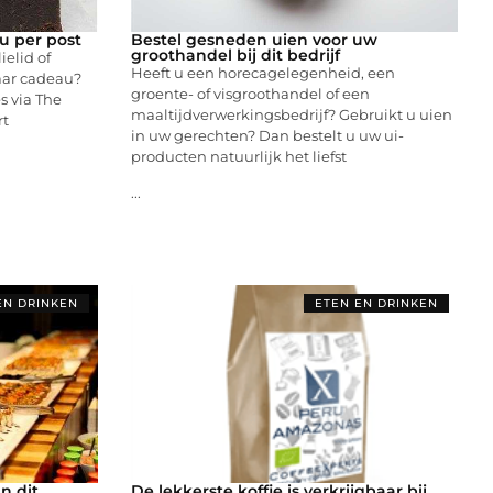
u per post
Bestel gesneden uien voor uw
groothandel bij dit bedrijf
ielid of
Heeft u een horecagelegenheid, een
aar cadeau?
groente- of visgroothandel of een
s via The
maaltijdverwerkingsbedrijf? Gebruikt u uien
rt
in uw gerechten? Dan bestelt u uw ui-
producten natuurlijk het liefst
...
EN DRINKEN
ETEN EN DRINKEN
n dit
De lekkerste koffie is verkrijgbaar bij