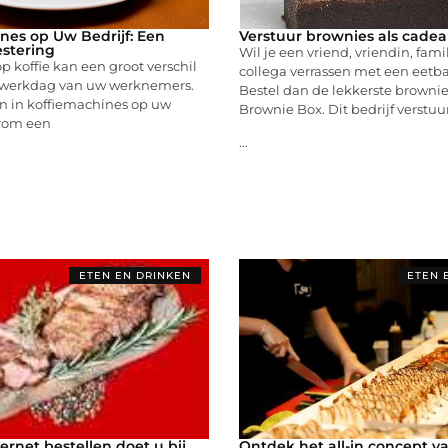
nes op Uw Bedrijf: Een
Verstuur brownies als cadea
stering
Wil je een vriend, vriendin, famil
 koffie kan een groot verschil
collega verrassen met een eetb
 werkdag van uw werknemers.
Bestel dan de lekkerste brownie
en in koffiemachines op uw
Brownie Box. Dit bedrijf verstuu
arom een
...
ETEN EN DRINKEN
ETEN 
ternet bestellen doet u bij
Ontdek het all-in concept va