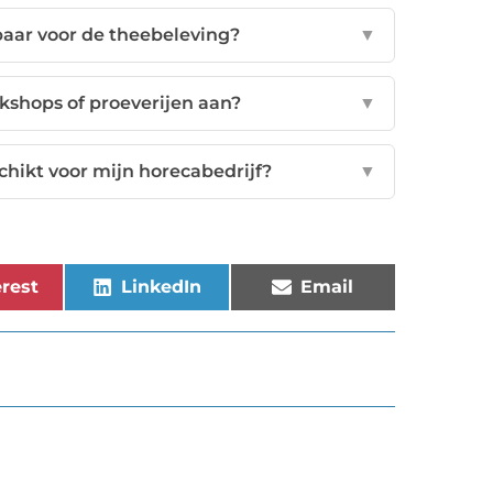
baar voor de theebeleving?
▼
kshops of proeverijen aan?
▼
ikt voor mijn horecabedrijf?
▼
rest
LinkedIn
Email