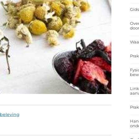
Gids
Over
doo
Waa
Prak
Fysi
bew
Link
aan
Prak
ebeleving
Han
onde