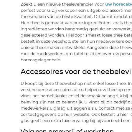
Zoekt u een nieuwe theeleverancier voor
uw horecabe
perfect voor u. Zij verkopen een uitgebreid assortimen
theesmaken van de beste kwaliteit. Dit komt omdat d
Hun thee is gemaakt van pure ingrediënten, zoals theeb
ingrediënten worden handmatig geplukt en verwerkt,
geselecteerd worden. Hierdoor smaakt losse thee beter
bestelt in deze webshop, stellen hun medewerkers oo
unieke theesmaken ontwikkeld. Aangezien deze theewe
met de medewerkers om tafel te zitten over uw persoo
horecagelegenheid.
Accessoires voor de theebelev
U koopt bij deze theewebshop niet enkel losse thee. I
verscheidene accessoires die u helpen uw thee op een 
vindt het namelijk niet enkel de smaak belangrijk bij 
beleving zijn net zo belangrijk. U vindt bij dit bedrij
medewerkers u graag uitleggen als u contact met ze
contactgegevens op hun website. Ook bestelt u hier lo
glas geeft een extra luxe ervaring bij bijvoorbeeld een
Volg een proeverij of workshop