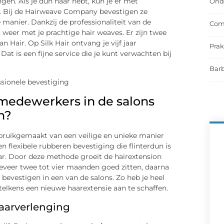
ngen. Als je dun haar hebt, kun je er met
Onde
iet. Bij de Hairweave Company bevestigen ze
manier. Dankzij de professionaliteit van de
Comf
s weer met je prachtige hair weaves. Er zijn twee
 Hair. Op Silk Hair ontvang je vijf jaar
Prak
at is een fijne service die je kunt verwachten bij
Barb
edewerkers in de salons
n?
bruikgemaakt van een veilige en unieke manier
 flexibele rubberen bevestiging die flinterdun is
ar. Door deze methode groeit de hairextension
geveer twee tot vier maanden goed zitten, daarna
bevestigen in een van de salons. Zo heb je heel
 telkens een nieuwe haarextensie aan te schaffen.
haarverlenging