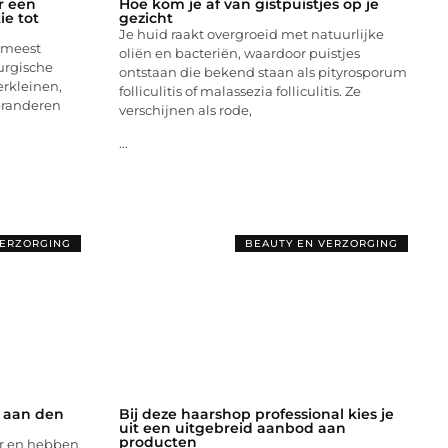
r een
Hoe kom je af van gistpuistjes op je
ie tot
gezicht
Je huid raakt overgroeid met natuurlijke
e meest
oliën en bacteriën, waardoor puistjes
urgische
ontstaan die bekend staan als pityrosporum
erkleinen,
folliculitis of malassezia folliculitis. Ze
veranderen
verschijnen als rode,
...
VERZORGING
BEAUTY EN VERZORGING
 aan den
Bij deze haarshop professional kies je
uit een uitgebreid aanbod aan
producten
r en hebben