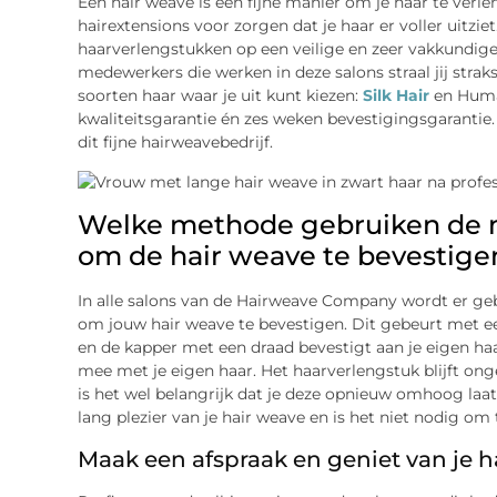
Een hair weave is een fijne manier om je haar te verle
hairextensions voor zorgen dat je haar er voller uitz
haarverlengstukken op een veilige en zeer vakkundige 
medewerkers die werken in deze salons straal jij strak
soorten haar waar je uit kunt kiezen:
Silk Hair
en Human
kwaliteitsgarantie én zes weken bevestigingsgarantie. D
dit fijne hairweavebedrijf.
Welke methode gebruiken de m
om de hair weave te bevestige
In alle salons van de Hairweave Company wordt er ge
om jouw hair weave te bevestigen. Dit gebeurt met een
en de kapper met een draad bevestigt aan je eigen ha
mee met je eigen haar. Het haarverlengstuk blijft on
is het wel belangrijk dat je deze opnieuw omhoog laat 
lang plezier van je hair weave en is het niet nodig om
Maak een afspraak en geniet van je 