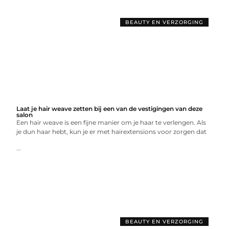
BEAUTY EN VERZORGING
Laat je hair weave zetten bij een van de vestigingen van deze
salon
Een hair weave is een fijne manier om je haar te verlengen. Als
je dun haar hebt, kun je er met hairextensions voor zorgen dat
...
BEAUTY EN VERZORGING