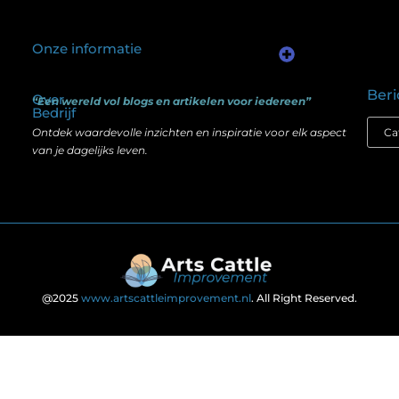
Onze informatie
Kwalitatieve backlinks: waarom één goede link meer waard is dan honderd slechte
Geld verdienen via internet: het verschil tussen illusie en echte mogelijkheden
Beri
Over
“Een wereld vol blogs en artikelen voor iedereen”
Bedrijf
Ontdek waardevolle inzichten en inspiratie voor elk aspect
van je dagelijks leven.
@2025
www.artscattleimprovement.nl
. All Right Reserved.