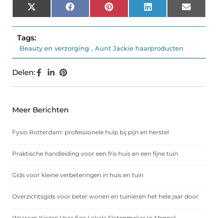
X
Facebook
Pinterest
LinkedIn
Email
(Twitter)
Tags:
Beauty en verzorging
,
Aunt Jackie haarproducten
Delen:
Meer Berichten
Fysio Rotterdam: professionele hulp bij pijn en herstel
Praktische handleiding voor een fris huis en een fijne tuin
Gids voor kleine verbeteringen in huis en tuin
Overzichtsgids voor beter wonen en tuinieren het hele jaar door
Waarom Kiezen Voor Een Lokale Slotenmaker In Meppel