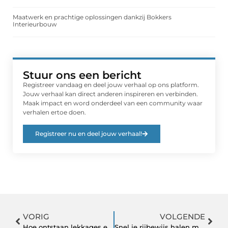
Maatwerk en prachtige oplossingen dankzij Bokkers
Interieurbouw
Stuur ons een bericht
Registreer vandaag en deel jouw verhaal op ons platform.
Jouw verhaal kan direct anderen inspireren en verbinden.
Maak impact en word onderdeel van een community waar
verhalen ertoe doen.
Registreer nu en deel jouw verhaal!
VORIG
VOLGENDE
Hoe ontstaan lekkages en hoe kunnen ze worden voorkomen?
Snel je rijbewijs halen met hulp van 123-Theorie