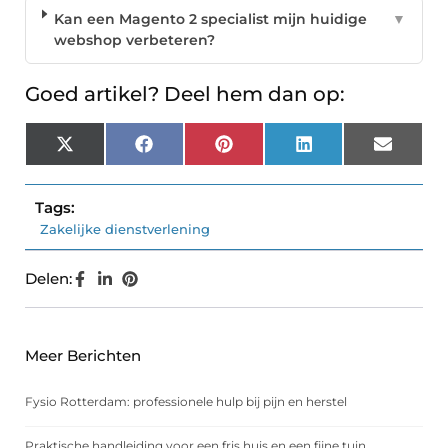
Kan een Magento 2 specialist mijn huidige
▼
webshop verbeteren?
Goed artikel? Deel hem dan op:
X
Facebook
Pinterest
LinkedIn
Email
(Twitter)
Tags:
Zakelijke dienstverlening
Delen:
Meer Berichten
Fysio Rotterdam: professionele hulp bij pijn en herstel
Praktische handleiding voor een fris huis en een fijne tuin