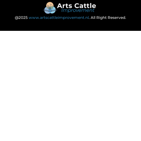
@2025
www.artscattleimprovement.nl
. All Right Reserved.