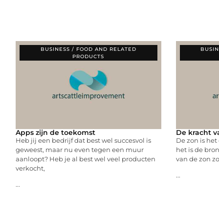
BUSINESS / FOOD AND RELATED
BUSIN
PRODUCTS
Apps zijn de toekomst
De kracht v
Heb jij een bedrijf dat best wel succesvol is
De zon is he
geweest, maar nu even tegen een muur
het is de bro
aanloopt? Heb je al best wel veel producten
van de zon zo
verkocht,
...
...