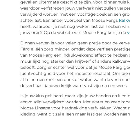
gevallen uitermate geschikt te zijn. Voor binnenhuis k
waardoor verfstrepen jouw verfwerk niet zullen verpe
verwijderd worden met een vochtige doek en een groen
achterlaat. Een ander voordeel van Moose Färgs
kalk
heeft, waardoor je niet nog weken last zal hebben van 
jouw oren? Op de website van Moose Färg kun je de
v
Binnen verven is voor velen geen pretje door de verve
Färg al één zorg minder, omdat deze verf een prettige
van Moose Färg een indrukwekkend effect te hebben 
muur lijkt nog sterker dan krijtverf of andere kalkve
belooft. Zorg er echter wel voor dat je Moose Färg go
luchtvochtigheid voor het mooiste resultaat. Om die 
af te nemen met een doek of water, want de verf moet 
de verf pas daadwerkelijk watervast zijn na een week.
Is jouw klus geklaard, maar zijn jouw handen en kle
eenvoudig verwijderd worden. Met water en zeep moet 
Moose Linsapa voor hardnekkige verfvlekken. Wacht no
kleding, want dit zal alleen maar lastiger worden naa