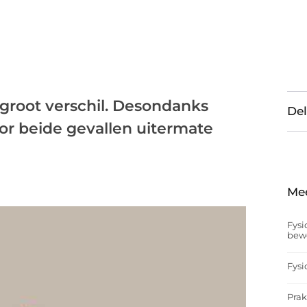
 groot verschil. Desondanks
Del
oor beide gevallen uitermate
Me
Fysi
bew
Fysi
Prak