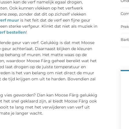
Onde
lussen kan de verf namelijk egaal drogen,
sten. Ook kunnen vlekken op het verfwerk
Comf
e zeep, zonder dat dit op zichzelf vlekken
verf muur
is het feit dat de verf een fijne geur
een sterke verfgeur. Klinkt dat niet als muziek in
Prak
erf bestellen
!
Barb
lende geur van verf. Gelukkig is dat met Moose
 geur achterlaat. Daarnaast blijken de kleuren
op behang of muren. Het matte waas op de
rven, waardoor Moose Färg geheel bereikt wat het
ed laat drogen op de juiste temperatuur en
reden is het van belang om niet direct de muur
de tijd krijgen om uit te harden. Bovendien zal
ding vies geworden? Dan kan Moose Färg gelukkig
het snel geklaard zijn, al biedt Moose Färg ook
oit te lang met het verwijderen van verf uit
rmate je langer wacht.