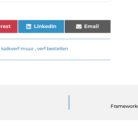
rest
LinkedIn
Email
,
kalkverf muur
,
verf bestellen
Frameworks 