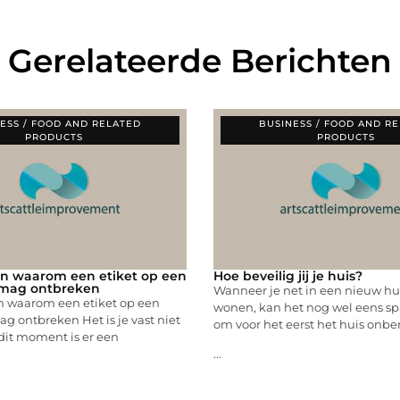
Gerelateerde Berichten
ESS / FOOD AND RELATED
BUSINESS / FOOD AND R
PRODUCTS
PRODUCTS
n waarom een etiket op een
Hoe beveilig jij je huis?
t mag ontbreken
Wanneer je net in een nieuw hu
 waarom een etiket op een
wonen, kan het nog wel eens s
ag ontbreken Het is je vast niet
om voor het eerst het huis onb
dit moment is er een
...