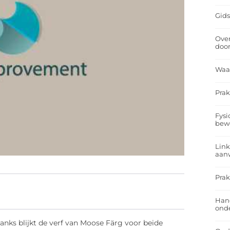
Gids
Over
doo
Waa
Prak
Fysi
bew
Link
aan
Prak
Han
onde
anks blijkt de verf van Moose Färg voor beide