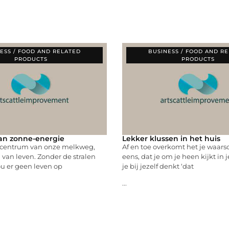
ESS / FOOD AND RELATED
BUSINESS / FOOD AND R
PRODUCTS
PRODUCTS
an zonne-energie
Lekker klussen in het huis
t centrum van onze melkweg,
Af en toe overkomt het je waarsc
n van leven. Zonder de stralen
eens, dat je om je heen kijkt in 
u er geen leven op
je bij jezelf denkt ‘dat
...