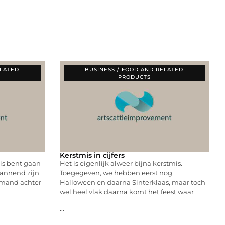
ELATED
BUSINESS / FOOD AND RELATED
PRODUCTS
Kerstmis in cijfers
is bent gaan
Het is eigenlijk alweer bijna kerstmis.
pannend zijn
Toegegeven, we hebben eerst nog
emand achter
Halloween en daarna Sinterklaas, maar toch
wel heel vlak daarna komt het feest waar
...