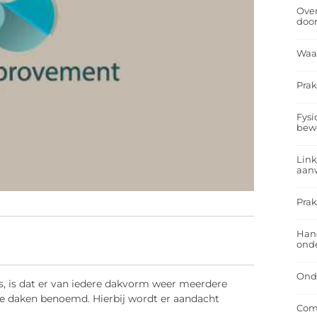
Over
doo
Waa
Prak
Fysi
bew
Link
aan
Prak
Han
onde
Onde
 is, is dat er van iedere dakvorm weer meerdere
de daken benoemd. Hierbij wordt er aandacht
Comf