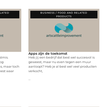
ELATED
BUSINESS / FOOD AND RELATED
PRODUCTS
Apps zijn de toekomst
stmis.
Heb jij een bedrijf dat best wel succesvol is
nog
geweest, maar nu even tegen een muur
s, maar toch
aanloopt? Heb je al best wel veel producten
eest waar
verkocht,
...