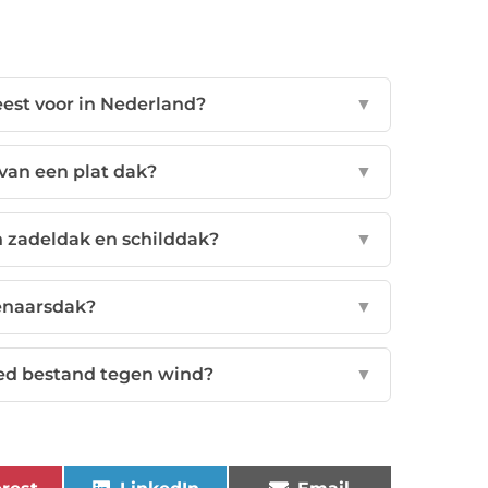
st voor in Nederland?
▼
 van een plat dak?
▼
n zadeldak en schilddak?
▼
senaarsdak?
▼
ed bestand tegen wind?
▼