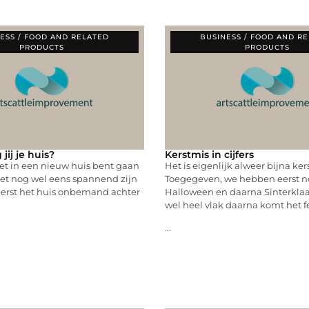
ESS / FOOD AND RELATED
BUSINESS / FOOD AND R
PRODUCTS
PRODUCTS
jij je huis?
Kerstmis in cijfers
et in een nieuw huis bent gaan
Het is eigenlijk alweer bijna ker
et nog wel eens spannend zijn
Toegegeven, we hebben eerst 
eerst het huis onbemand achter
Halloween en daarna Sinterklaa
wel heel vlak daarna komt het f
...