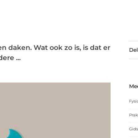
ten daken. Wat ook zo is, is dat er
Del
re ...
Me
Fysi
Prak
Gids