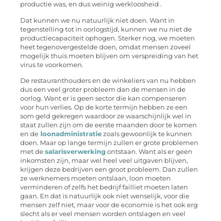
productie was, en dus weinig werkloosheid .
Dat kunnen we nu natuurlijk niet doen. Want in
tegenstelling tot in oorlogstijd, kunnen we nu niet de
productiecapaciteit ophogen. Sterker nog, we moeten
heet tegenovergestelde doen, omdat mensen zoveel
mogelijk thuis moeten blijven om verspreiding van het
virus te voorkomen.
De restauranthouders en de winkeliers van nu hebben
dus een veel groter probleem dan de mensen in de
oorlog. Want er is geen sector die kan compenseren
voor hun verlies. Op de korte termijn hebben ze een
som geld gekregen waardoor ze waarschijnlijk wel in
staat zullen zijn om de eerste maanden door te komen
en de
loonadministratie
zoals gewoonlijk te kunnen
doen. Maar op lange termijn zullen er grote problemen
met de
salarisverwerking
ontstaan. Want als er geen
inkomsten zijn, maar wel heel veel uitgaven blijven,
krijgen deze bedrijven een groot probleem. Dan zullen
ze werknemers moeten ontslaan, loon moeten
verminderen of zelfs het bedrijf failliet moeten laten
gaan. En dat is natuurlijk ook niet wenselijk, voor die
mensen zelf niet, maar voor de economie is het ook erg
slecht als er veel mensen worden ontslagen en veel