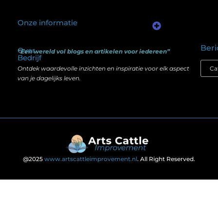
Onze informatie
Kwalitatieve backlinks: waarom één goede link meer waard is dan honderd slechte
Geld verdienen via internet: het verschil tussen illusie en echte mogelijkheden
Beri
Over
“Een wereld vol blogs en artikelen voor iedereen”
Bedrijf
Ontdek waardevolle inzichten en inspiratie voor elk aspect
van je dagelijks leven.
@2025
www.artscattleimprovement.nl
. All Right Reserved.