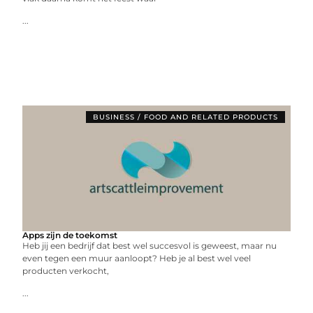
...
BUSINESS / FOOD AND RELATED PRODUCTS
Apps zijn de toekomst
Heb jij een bedrijf dat best wel succesvol is geweest, maar nu
even tegen een muur aanloopt? Heb je al best wel veel
producten verkocht,
...