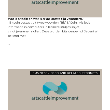
Wat is bitcoin en wat is er de laatste tijd veranderd?
Bitcoin bestaat uit twee woorden, ‘Bit’ & ‘Coin’. Als jede
informatie in computers in kleinere stukjes snijdt,
vindt je enenen nullen. Deze worden bits genoemd. Jebent al
bekend met
...
BUSINESS / FOOD AND RELATED PRODUCTS