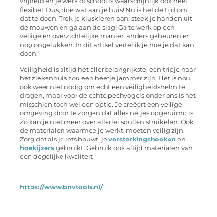
vrijheid en je werk of school is waarschijnlijk ook heel
flexibel. Dus, doe wat aan je huis! Nu is het de tijd om
dat te doen. Trek je kluskleren aan, steek je handen uit
de mouwen en ga aan de slag! Ga te werk op een
veilige en overzichtelijke manier, anders gebeuren er
nog ongelukken. In dit artikel vertel ik je hoe je dat kan
doen.
Veiligheid is altijd het allerbelangrijkste, een tripje naar
het ziekenhuis zou een beetje jammer zijn. Het is nou
ook weer niet nodig om echt een veiligheidshelm te
dragen, maar voor de echte pechvogels onder ons is het
misschien toch wel een optie. Je creëert een veilige
omgeving door te zorgen dat alles netjes opgeruimd is.
Zo kan je niet meer over allerlei spullen struikelen. Ook
de materialen waarmee je werkt, moeten veilig zijn.
Zorg dat als je iets bouwt, je
versterkingshoeken
en
hoekijzers
gebruikt. Gebruik ook altijd materialen van
een degelijke kwaliteit.
https://www.bnvtools.nl/