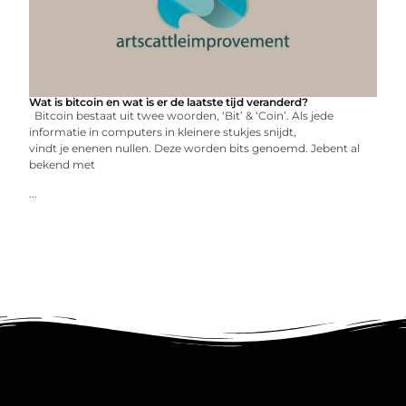
Wat is bitcoin en wat is er de laatste tijd veranderd?
Bitcoin bestaat uit twee woorden, ‘Bit’ & ‘Coin’. Als jede
informatie in computers in kleinere stukjes snijdt,
vindt je enenen nullen. Deze worden bits genoemd. Jebent al
bekend met
...