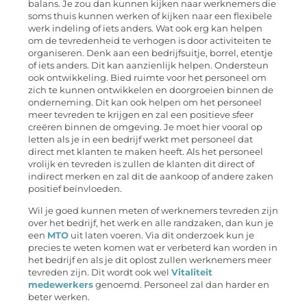
balans. Je zou dan kunnen kijken naar werknemers die
soms thuis kunnen werken of kijken naar een flexibele
werk indeling of iets anders. Wat ook erg kan helpen
om de tevredenheid te verhogen is door activiteiten te
organiseren. Denk aan een bedrijfsuitje, borrel, etentje
of iets anders. Dit kan aanzienlijk helpen. Ondersteun
ook ontwikkeling. Bied ruimte voor het personeel om
zich te kunnen ontwikkelen en doorgroeien binnen de
onderneming. Dit kan ook helpen om het personeel
meer tevreden te krijgen en zal een positieve sfeer
creëren binnen de omgeving. Je moet hier vooral op
letten als je in een bedrijf werkt met personeel dat
direct met klanten te maken heeft. Als het personeel
vrolijk en tevreden is zullen de klanten dit direct of
indirect merken en zal dit de aankoop of andere zaken
positief beïnvloeden.
Wil je goed kunnen meten of werknemers tevreden zijn
over het bedrijf, het werk en alle randzaken, dan kun je
een
MTO
uit laten voeren. Via dit onderzoek kun je
precies te weten komen wat er verbeterd kan worden in
het bedrijf en als je dit oplost zullen werknemers meer
tevreden zijn. Dit wordt ook wel
Vitaliteit
medewerkers
genoemd. Personeel zal dan harder en
beter werken.