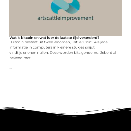
Wat is bitcoin en wat is er de laatste tijd veranderd?
Bitcoin bestaat uit twee woorden, ‘Bit’ & ‘Coin’. Als jede
informatie in computers in kleinere stukjes snijdt,
vindt je enenen nullen. Deze worden bits genoemd. Jebent al
bekend met
...