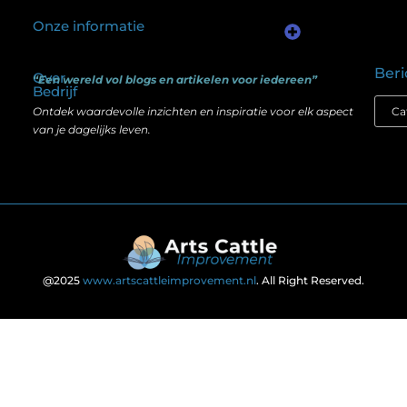
Onze informatie
Kwalitatieve backlinks: waarom één goede link meer waard is dan honderd slechte
Geld verdienen via internet: het verschil tussen illusie en echte mogelijkheden
Beri
Over
“Een wereld vol blogs en artikelen voor iedereen”
Bedrijf
Ontdek waardevolle inzichten en inspiratie voor elk aspect
van je dagelijks leven.
@2025
www.artscattleimprovement.nl
. All Right Reserved.