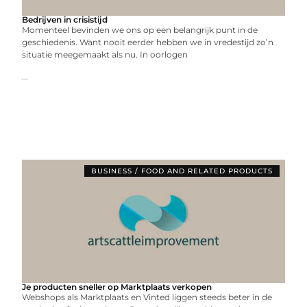
Bedrijven in crisistijd
Momenteel bevinden we ons op een belangrijk punt in de
geschiedenis. Want nooit eerder hebben we in vredestijd zo’n
situatie meegemaakt als nu. In oorlogen
...
BUSINESS / FOOD AND RELATED PRODUCTS
Je producten sneller op Marktplaats verkopen
Webshops als Marktplaats en Vinted liggen steeds beter in de