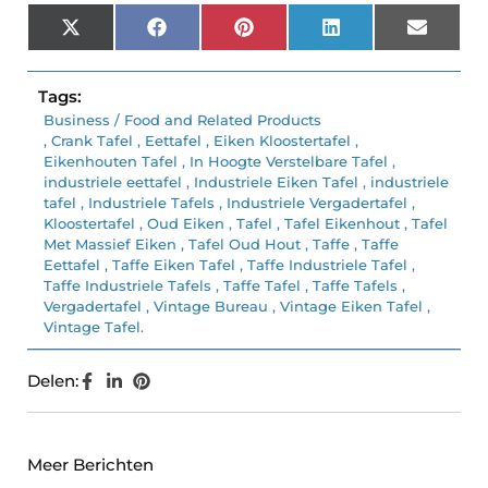
X
Facebook
Pinterest
LinkedIn
Email
(Twitter)
Tags:
Business / Food and Related Products
,
Crank Tafel
,
Eettafel
,
Eiken Kloostertafel
,
Eikenhouten Tafel
,
In Hoogte Verstelbare Tafel
,
industriele eettafel
,
Industriele Eiken Tafel
,
industriele
tafel
,
Industriele Tafels
,
Industriele Vergadertafel
,
Kloostertafel
,
Oud Eiken
,
Tafel
,
Tafel Eikenhout
,
Tafel
Met Massief Eiken
,
Tafel Oud Hout
,
Taffe
,
Taffe
Eettafel
,
Taffe Eiken Tafel
,
Taffe Industriele Tafel
,
Taffe Industriele Tafels
,
Taffe Tafel
,
Taffe Tafels
,
Vergadertafel
,
Vintage Bureau
,
Vintage Eiken Tafel
,
Vintage Tafel.
Delen:
Meer Berichten