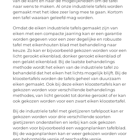
van de klant en naar de mogelijkheden om de tafel
naar wens te maken. Al onze industriele tafels worden
gemaakt met het idee zeer lang mee te gaan. Kortom
een tafel waaraan geleefd mag worden.
Omdat de eiken industriele tafels gemaakt zijn van
eiken met een compacte jaarring kan er een garantie
worden gegeven voor een zeer degelijke en robuuste
tafel met eikenhouten blad met behandeling naar
keuze. Zo kan er bijvoorbeeld gekozen worden voor een
licht gerookt eikenblad, donker gerookt eikenblad of
een gelakt eikenblad. Bij de laatste behandelings
methode wordt het eiken van de industriele tafel zo
behandeld dat het eiken het lichts mogelijk blijft. Bij de
kloostertafels worden de tafels geheel van duurzaam
eiken gemaakt. Ook bij deze eiken kloostertafels kan er
gekozen worden voor verschillende behandelings
methodes, van licht gerookt tot donke gerookt of er kan
ook gekozen worden voor een zwart eiken kloostertafel.
Bij de industriele tafel met gietijzeren tafelpoot kan er
gekozen worden voor drie verschillende soorten
gietijzeren onderstellen en ierbij kan ook gekozen
worden voor bijvoorbeeld een wagonplanken tafelblad.
Bij de wagonplanken kan er weer gekozen worden voor
een beborstelde versie of geschaafde versie