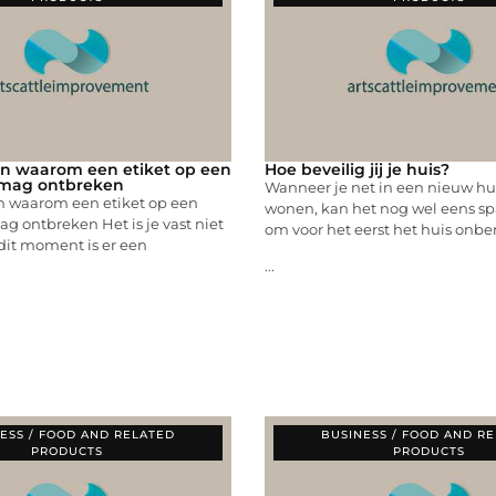
n waarom een etiket op een
Hoe beveilig jij je huis?
t mag ontbreken
Wanneer je net in een nieuw hu
 waarom een etiket op een
wonen, kan het nog wel eens s
ag ontbreken Het is je vast niet
om voor het eerst het huis onb
dit moment is er een
...
ESS / FOOD AND RELATED
BUSINESS / FOOD AND R
PRODUCTS
PRODUCTS