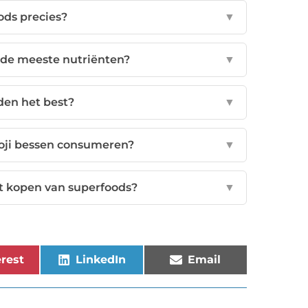
ods precies?
▼
 de meeste nutriënten?
▼
den het best?
▼
oji bessen consumeren?
▼
et kopen van superfoods?
▼
rest
LinkedIn
Email