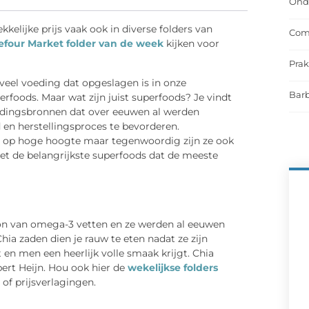
Onde
elijke prijs vaak ook in diverse folders van
Comf
efour Market folder van de week
kijken voor
Prak
eel voeding dat opgeslagen is in onze
Barb
erfoods. Maar wat zijn juist superfoods? Je vindt
oedingsbronnen dat over eeuwen al werden
 en herstellingsproces te bevorderen.
n op hoge hoogte maar tegenwoordig zijn ze ook
 met de belangrijkste superfoods dat de meeste
ron van omega-3 vetten en ze werden al eeuwen
hia zaden dien je rauw te eten nadat ze zijn
 en men een heerlijk volle smaak krijgt. Chia
bert Heijn. Hou ook hier de
wekelijkse folders
 of prijsverlagingen.