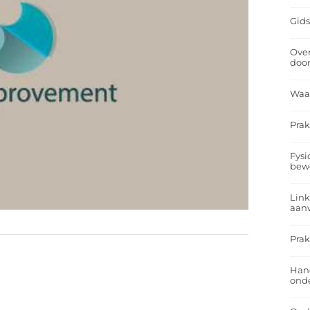
Gids
Over
doo
Waa
Prak
Fysi
bew
Link
aan
Prak
Han
onde